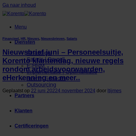
Ga naar inhoud
Menu
Financieel
,
HR
,
Nieuws
,
Nieuwsbrieven
,
Salaris
Diensten
Nieuwsbrief juni – Personeelsuitje,
Financieel
Salaris | Payroll
Korento klantendag, nieuwe regels
E-HRM
rondom arbeidsvoorwaarden,
Implementatie | Optimalisatie
eHerkenning en meer..
Interim Services
Outsourcing
Geplaatst op
22 juni 2022
4 november 2024
door
ltijmes
Partners
Klanten
Certificeringen