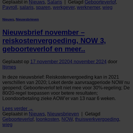
Geplaatst in
Nieuws
,
Salaris
|
Getagd
Geboorteverlof
,
Payroll
,
salaris
,
sparen
,
werkgever
,
werknemer
,
wieg
Nieuws
,
Nieuwsbrieven
Nieuwsbrief november –
reiskostenvergoeding, NOW 3,
geboorteverlof en meer..
Geplaatst op
17 november 2020
4 november 2024
door
ltijmes
In deze nieuwsbrief: Reiskostenvergoeding kan in 2021
verschillen van 2020; Loket derde aanvraagperiode NOW nu
geopend; Geboorteverlof telt niet mee voor 30%-regeling; De
80/20-regel toepassen voor betere resultaten;
Loondoorbetaling zieke AOW’er van 13 naar 6 weken.
Lees verder
→
Geplaatst in
Nieuws
,
Nieuwsbrieven
|
Getagd
Geboorteverlof
,
loonkosten
,
NOW
,
thuiswerkvergoeding
,
wieg