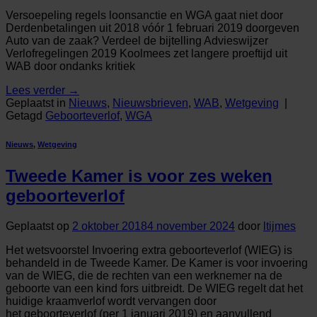
Versoepeling regels loonsanctie en WGA gaat niet door
Derdenbetalingen uit 2018 vóór 1 februari 2019 doorgeven
Auto van de zaak? Verdeel de bijtelling Advieswijzer
Verlofregelingen 2019 Koolmees zet langere proeftijd uit
WAB door ondanks kritiek
Lees verder
→
Geplaatst in
Nieuws
,
Nieuwsbrieven
,
WAB
,
Wetgeving
|
Getagd
Geboorteverlof
,
WGA
Nieuws
,
Wetgeving
Tweede Kamer is voor zes weken
geboorteverlof
Geplaatst op
2 oktober 2018
4 november 2024
door
ltijmes
Het wetsvoorstel Invoering extra geboorteverlof (WIEG) is
behandeld in de Tweede Kamer. De Kamer is voor invoering
van de WIEG, die de rechten van een werknemer na de
geboorte van een kind fors uitbreidt. De WIEG regelt dat het
huidige kraamverlof wordt vervangen door
het geboorteverlof (per 1 januari 2019) en aanvullend