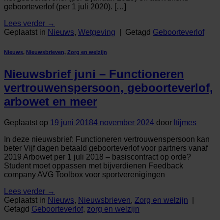
geboorteverlof (per 1 juli 2020). […]
Lees verder
→
Geplaatst in
Nieuws
,
Wetgeving
|
Getagd
Geboorteverlof
Nieuws
,
Nieuwsbrieven
,
Zorg en welzijn
Nieuwsbrief juni – Functioneren
vertrouwenspersoon, geboorteverlof,
arbowet en meer
Geplaatst op
19 juni 2018
4 november 2024
door
ltijmes
In deze nieuwsbrief: Functioneren vertrouwenspersoon kan
beter Vijf dagen betaald geboorteverlof voor partners vanaf
2019 Arbowet per 1 juli 2018 – basiscontract op orde?
Student moet oppassen met bijverdienen Feedback
company AVG Toolbox voor sportverenigingen
Lees verder
→
Geplaatst in
Nieuws
,
Nieuwsbrieven
,
Zorg en welzijn
|
Getagd
Geboorteverlof
,
zorg en welzijn