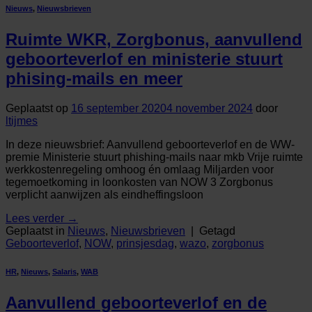
Nieuws
,
Nieuwsbrieven
Ruimte WKR, Zorgbonus, aanvullend
geboorteverlof en ministerie stuurt
phising-mails en meer
Geplaatst op
16 september 2020
4 november 2024
door
ltijmes
In deze nieuwsbrief: Aanvullend geboorteverlof en de WW-
premie Ministerie stuurt phishing-mails naar mkb Vrije ruimte
werkkostenregeling omhoog én omlaag Miljarden voor
tegemoetkoming in loonkosten van NOW 3 Zorgbonus
verplicht aanwijzen als eindheffingsloon
Lees verder
→
Geplaatst in
Nieuws
,
Nieuwsbrieven
|
Getagd
Geboorteverlof
,
NOW
,
prinsjesdag
,
wazo
,
zorgbonus
HR
,
Nieuws
,
Salaris
,
WAB
Aanvullend geboorteverlof en de