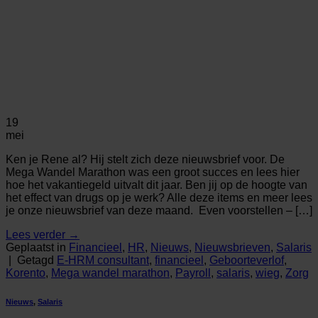
19
mei
Ken je Rene al? Hij stelt zich deze nieuwsbrief voor. De
Mega Wandel Marathon was een groot succes en lees hier
hoe het vakantiegeld uitvalt dit jaar. Ben jij op de hoogte van
het effect van drugs op je werk? Alle deze items en meer lees
je onze nieuwsbrief van deze maand. Even voorstellen – […]
Lees verder
→
Geplaatst in
Financieel
,
HR
,
Nieuws
,
Nieuwsbrieven
,
Salaris
|
Getagd
E-HRM consultant
,
financieel
,
Geboorteverlof
,
Korento
,
Mega wandel marathon
,
Payroll
,
salaris
,
wieg
,
Zorg
Nieuws
,
Salaris