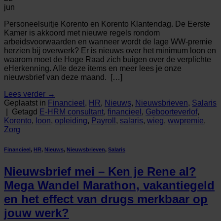
jun
Personeelsuitje Korento en Korento Klantendag. De Eerste
Kamer is akkoord met nieuwe regels rondom
arbeidsvoorwaarden en wanneer wordt de lage WW-premie
herzien bij overwerk? Er is nieuws over het minimum loon en
waarom moet de Hoge Raad zich buigen over de verplichte
eHerkenning. Alle deze items en meer lees je onze
nieuwsbrief van deze maand. […]
Lees verder
→
Geplaatst in
Financieel
,
HR
,
Nieuws
,
Nieuwsbrieven
,
Salaris
|
Getagd
E-HRM consultant
,
financieel
,
Geboorteverlof
,
Korento
,
loon
,
opleiding
,
Payroll
,
salaris
,
wieg
,
wwpremie
,
Zorg
Financieel
,
HR
,
Nieuws
,
Nieuwsbrieven
,
Salaris
Nieuwsbrief mei – Ken je Rene al?
Mega Wandel Marathon, vakantiegeld
en het effect van drugs merkbaar op
jouw werk?