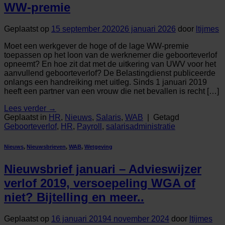
WW-premie
Geplaatst op
15 september 2020
26 januari 2026
door
ltijmes
Moet een werkgever de hoge of de lage WW-premie
toepassen op het loon van de werknemer die geboorteverlof
opneemt? En hoe zit dat met de uitkering van UWV voor het
aanvullend geboorteverlof? De Belastingdienst publiceerde
onlangs een handreiking met uitleg. Sinds 1 januari 2019
heeft een partner van een vrouw die net bevallen is recht […]
Lees verder
→
Geplaatst in
HR
,
Nieuws
,
Salaris
,
WAB
|
Getagd
Geboorteverlof
,
HR
,
Payroll
,
salarisadministratie
Nieuws
,
Nieuwsbrieven
,
WAB
,
Wetgeving
Nieuwsbrief januari – Advieswijzer
verlof 2019, versoepeling WGA of
niet? Bijtelling en meer..
Geplaatst op
16 januari 2019
4 november 2024
door
ltijmes