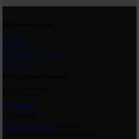
Dit bieden wij aan
Financieel
Salaris | Payroll
E-HRM
Implementatie | Optimalisatie
Interim Services
Outsourcing
Zo kun je ons bereiken
Westervoortsedijk 50
6827 AT Arnhem
026 - 389 89 00
KVK 09136036
Inschrijven nieuwsbrief
Nieuwsbrief
© Copyright 2026. Korento. Alle rechten voorbehouden