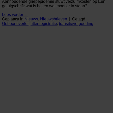
Aanhoudende griepepidemie stuwt verzuimkosten op Een
getuigschrift: wat is het en wat moet er in staan?
Lees verder
→
Geplaatst in
Nieuws
,
Nieuwsbrieven
|
Getagd
Geboorteverlof
,
rittenregistratie
,
transitievergoeding