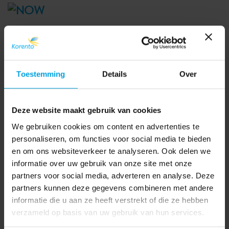
Het is een belangrijk onderdeel van de Rijksbegroting
voor 2021: het pakket steunmaatregelen in verband
met de coronacrisis. Het meeste geld gaat naar de
NOW 3.0, die bij veel omzetverlies een
Toestemming
Details
Over
tegemoetkoming in de loonkosten mogelijk maakt.
Eind augustus maakte het kabinet al bekend dat
Deze website maakt gebruik van cookies
werkgevers en werkenden voor een langere periode
We gebruiken cookies om content en advertenties te
kunnen terugvallen op overheidssteun. Tot dit derde
personaliseren, om functies voor social media te bieden
steunpakket behoort ook de derde Tijdelijke
en om ons websiteverkeer te analyseren. Ook delen we
noodmaatregel overbrugging voor behoud van
informatie over uw gebruik van onze site met onze
werkgelegenheid (NOW). In tegenstelling tot de NOW
partners voor social media, adverteren en analyse. Deze
1.0 en de NOW 2.0 duurt de NOW 3.0 geen 3, maar 9
partners kunnen deze gegevens combineren met andere
maanden. Deze 9 maanden zijn opgedeeld in 3
informatie die u aan ze heeft verstrekt of die ze hebben
tijdvakken: oktober 2020 tot en met december 2020,
verzameld op basis van uw gebruik van hun services.
januari 2021 tot en met maart 2021 en april 2021 tot en