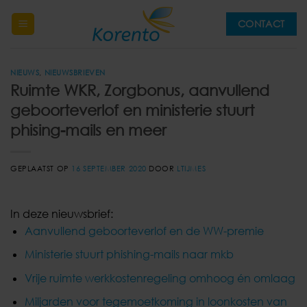
Ga
CONTACT
naar
inhoud
NIEUWS
,
NIEUWSBRIEVEN
Ruimte WKR, Zorgbonus, aanvullend
geboorteverlof en ministerie stuurt
phising-mails en meer
GEPLAATST OP
16 SEPTEMBER 2020
DOOR
LTIJMES
In deze nieuwsbrief:
Aanvullend geboorteverlof en de WW-premie
Ministerie stuurt phishing-mails naar mkb
Vrije ruimte werkkostenregeling omhoog én omlaag
Miljarden voor tegemoetkoming in loonkosten van