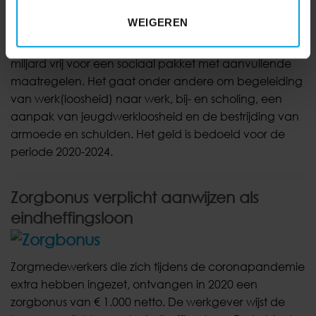
€ 1,4 miljard naar sociaal pakket
WEIGEREN
In het kader van de ontwikkelingen en veranderingen
maakt het kabinet bij de derde steunronde ook € 1,4
miljard vrij voor een sociaal pakket met aanvullende
maatregelen. Het gaat onder andere om begeleiding
van werk(loosheid) naar werk, bij- en scholing, een
aanpak van jeugdwerkloosheid en de bestrijding van
armoede en schulden. Het geld is bedoeld voor de
periode 2020-2024.
Zorgbonus verplicht aanwijzen als
eindheffingsloon
Zorgmedewerkers die zich tijdens de coronapandemie
extra hebben ingezet, ontvangen in 2020 een
zorgbonus van € 1.000 netto. De werkgever wijst de