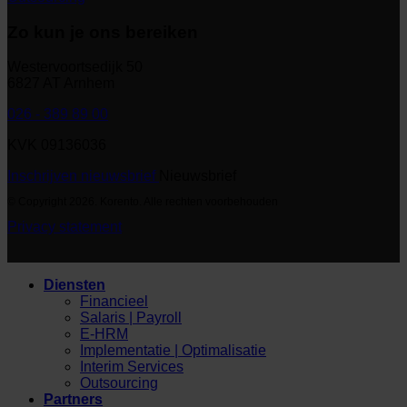
Zo kun je ons bereiken
Westervoortsedijk 50
6827 AT Arnhem
026 - 389 89 00
KVK 09136036
Inschrijven nieuwsbrief
Nieuwsbrief
© Copyright 2026. Korento. Alle rechten voorbehouden
Privacy statement
Diensten
Financieel
Salaris | Payroll
E-HRM
Implementatie | Optimalisatie
Interim Services
Outsourcing
Partners