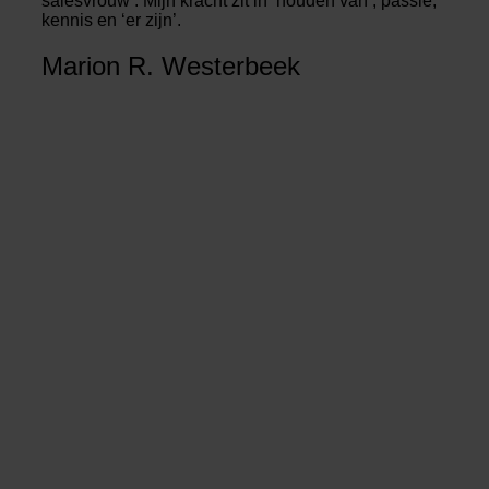
salesvrouw’. Mijn kracht zit in ‘houden van’, passie,
kennis en ‘er zijn’.
Marion R. Westerbeek