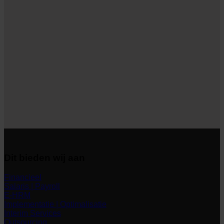
Dit bieden wij aan
Financieel
Salaris | Payroll
E-HRM
Implementatie | Optimalisatie
Interim Services
Outsourcing