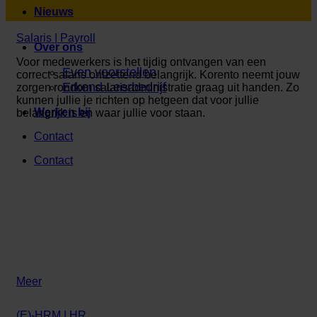
Nieuws
Salaris | Payroll
Over ons
Voor medewerkers is het tijdig ontvangen van een
Even voorstellen
correct salaris ontzettend belangrijk. Korento neemt jouw
Erkend Leerbedrijf
zorgen rondom salarisadministratie graag uit handen. Zo
kunnen jullie je richten op hetgeen dat voor jullie
Werken bij
belangrijk is en waar jullie voor staan.
Contact
Contact
Meer
(E)-HRM | HR