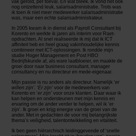
vak gerold, per toeval. En wat bleek. Ik vond het ook
nog ontzettend leuk, salarisadministratie. Trots was
ik toen ik niet meer medewerker salarisadministratie
was, maar een echte salarisadministrateur.
In 2005 kwam ik in dienst als Payroll Consultant bij
Korento en werkte ik jaren als interim voor Raet-
opdrachten. Al snel realiseerde ik mij dat ik ICT
affiniteit heb en heel graag vakinhoudelijke kennis
combineer met ICT-oplossingen. Ik rondde mijn
studie Hoger Management en Post HBO
Bedrijfskunde af, als ware laatbloeier, en maakte de
groei door naar business consultant, manager
consultancy en nu directeur en mede-eigenaar.
Mijn passie is nu anders als directeur. Namelijk ‘
er
willen zijn’.
‘
Er zijn’
voor de medewerkers van
Korento en ‘
er zijn’
voor onze klanten. Daar waar ik
kan helpen en ondersteunen met mijn kennis en
ervaring om de ander verder te helpen, wil ik ‘er
zijn’. Ik groei en krijg energie van de groei van de
ander. Met in gedachten de voor mij belangrijkste
thema’s veiligheid, talentontwikkeling en vitaliteit.
Ik ben geen hiërarchisch leidinggevende of ‘snelle