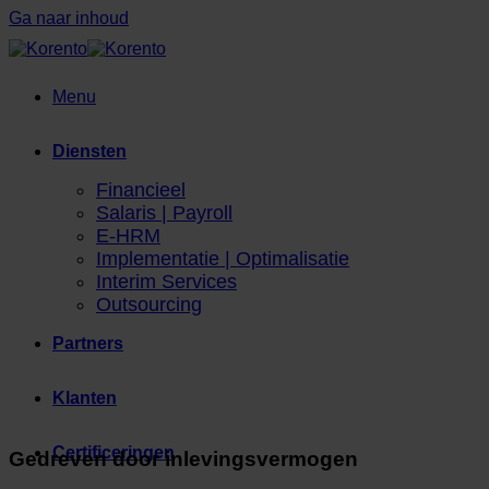
Ga naar inhoud
Menu
Diensten
Financieel
Salaris | Payroll
E-HRM
Implementatie | Optimalisatie
Interim Services
Outsourcing
Partners
Klanten
Certificeringen
Gedreven door inlevingsvermogen