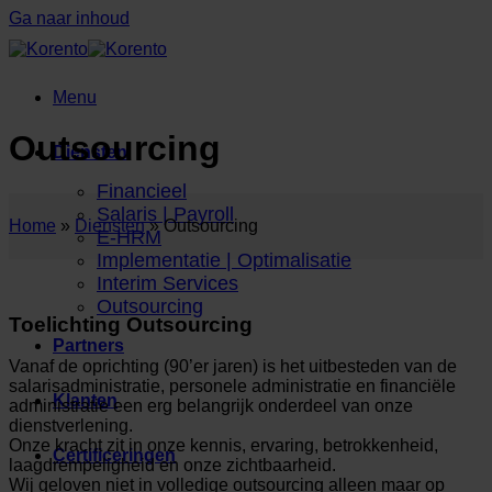
Ga naar inhoud
Menu
Outsourcing
Diensten
Financieel
Salaris | Payroll
Home
»
Diensten
»
Outsourcing
E-HRM
Implementatie | Optimalisatie
Interim Services
Outsourcing
Toelichting Outsourcing
Partners
Vanaf de oprichting (90’er jaren) is het uitbesteden van de
salarisadministratie, personele administratie en financiële
Klanten
administratie een erg belangrijk onderdeel van onze
dienstverlening.
Onze kracht zit in onze kennis, ervaring, betrokkenheid,
Certificeringen
laagdrempeligheid en onze zichtbaarheid.
Wij geloven niet in volledige outsourcing alleen maar op