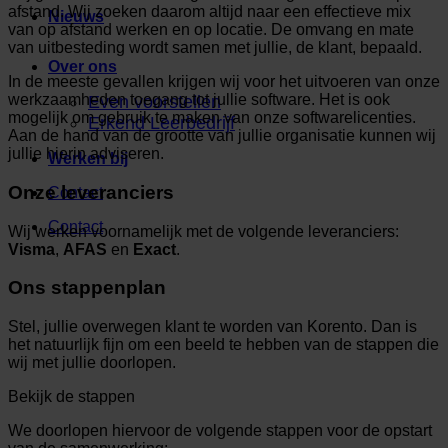
afstand. Wij zoeken daarom altijd naar een effectieve mix
Nieuws
van op afstand werken en op locatie. De omvang en mate
van uitbesteding wordt samen met jullie, de klant, bepaald.
Over ons
In de meeste gevallen krijgen wij voor het uitvoeren van onze
werkzaamheden toegang tot jullie software. Het is ook
Even voorstellen
mogelijk om gebruik te maken van onze softwarelicenties.
Erkend Leerbedrijf
Aan de hand van de grootte van jullie organisatie kunnen wij
jullie hierin adviseren.
Werken bij
Onze leveranciers
Contact
Contact
Wij werken voornamelijk met de volgende leveranciers:
Visma
,
AFAS
en
Exact
.
Ons stappenplan
Stel, jullie overwegen klant te worden van Korento. Dan is
het natuurlijk fijn om een beeld te hebben van de stappen die
wij met jullie doorlopen.
Bekijk de stappen
We doorlopen hiervoor de volgende stappen voor de opstart