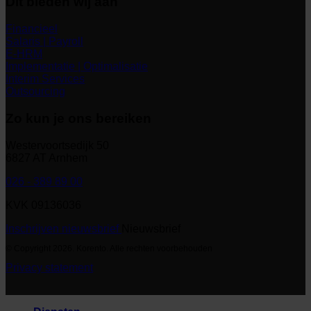
Dit bieden wij aan
Financieel
Salaris | Payroll
E-HRM
Implementatie | Optimalisatie
Interim Services
Outsourcing
Zo kun je ons bereiken
Westervoortsedijk 50
6827 AT Arnhem
026 - 389 89 00
KVK 09136036
Inschrijven nieuwsbrief
Nieuwsbrief
© Copyright 2026. Korento. Alle rechten voorbehouden
Privacy statement