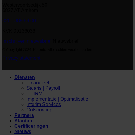
Westervoortsedijk 50
6827 AT Arnhem
026 - 389 89 00
KVK 09136036
Inschrijven nieuwsbrief
Nieuwsbrief
© Copyright 2026. Korento. Alle rechten voorbehouden
Privacy statement
Diensten
Financieel
Salaris | Payroll
E-HRM
Implementatie | Optimalisatie
Interim Services
Outsourcing
Partners
Klanten
Certificeringen
Nieuws