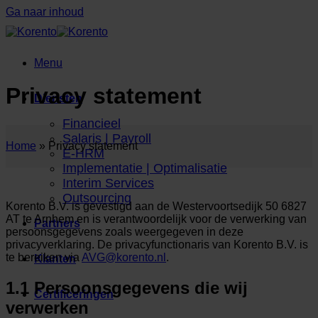
Ga naar inhoud
Menu
Privacy statement
Diensten
Financieel
Salaris | Payroll
Home
»
Privacy statement
E-HRM
Implementatie | Optimalisatie
Interim Services
Outsourcing
Korento B.V. is gevestigd aan de
Westervoortsedijk 50
6827
AT
te Arnhem en is verantwoordelijk voor de verwerking van
Partners
persoonsgegevens zoals weergegeven in deze
privacyverklaring. De privacyfunctionaris van Korento B.V. is
te bereiken via
AVG@korento.nl
.
Klanten
1.1 Persoonsgegevens die wij
Certificeringen
verwerken