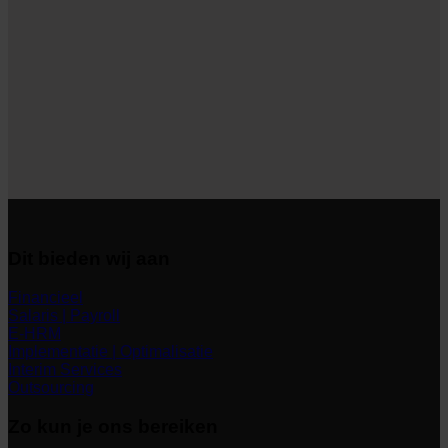
Dit bieden wij aan
Financieel
Salaris | Payroll
E-HRM
Implementatie | Optimalisatie
Interim Services
Outsourcing
Zo kun je ons bereiken