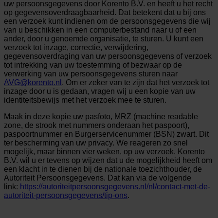
uw persoonsgegevens door Korento B.V. en heeft u het recht
op gegevensoverdraagbaarheid. Dat betekent dat u bij ons
een verzoek kunt indienen om de persoonsgegevens die wij
van u beschikken in een computerbestand naar u of een
ander, door u genoemde organisatie, te sturen. U kunt een
verzoek tot inzage, correctie, verwijdering,
gegevensoverdraging van uw persoonsgegevens of verzoek
tot intrekking van uw toestemming of bezwaar op de
verwerking van uw persoonsgegevens sturen naar
AVG@korento.nl
. Om er zeker van te zijn dat het verzoek tot
inzage door u is gedaan, vragen wij u een kopie van uw
identiteitsbewijs met het verzoek mee te sturen.
Maak in deze kopie uw pasfoto, MRZ (machine readable
zone, de strook met nummers onderaan het paspoort),
paspoortnummer en Burgerservicenummer (BSN) zwart. Dit
ter bescherming van uw privacy. We reageren zo snel
mogelijk, maar binnen vier weken, op uw verzoek. Korento
B.V. wil u er tevens op wijzen dat u de mogelijkheid heeft om
een klacht in te dienen bij de nationale toezichthouder, de
Autoriteit Persoonsgegevens. Dat kan via de volgende
link:
https://autoriteitpersoonsgegevens.nl/nl/contact-met-de-
autoriteit-persoonsgegevens/tip-ons
.