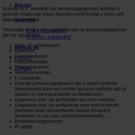
Nieuws
Korento B.V. verwerkt uw persoonsgegevens doordat u
gebruik maakt van onze diensten en/of omdat u deze zelf
aan ons verstrekt.
Over ons
Hieronder vindt u een overzicht van de persoonsgegevens
Even voorstellen
die wij verwerken:
Erkend Leerbedrijf
Voor- en achternaam;
Werken bij
Geslacht;
Geboortedatum;
Contact
Geboorteplaats;
Adresgegevens;
Contact
Telefoonnummer;
E-mailadres;
Overige persoonsgegevens die u actief verstrekt
bijvoorbeeld door een profiel op deze website aan te
maken, in correspondentie en telefonisch;
Gegevens over uw activiteiten op onze website;
Gegevens over uw surfgedrag over verschillende
websites heen (bijvoorbeeld omdat dit bedrijf
onderdeel is van een advertentienetwerk);
Bankrekeningnummer;
IP-adres.