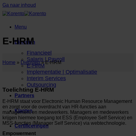
Ga naar inhoud
Menu
E-HRM
Diensten
Financieel
Salaris | Payroll
Home
»
Diensten
»
E-HRM
E-HRM
Implementatie | Optimalisatie
Interim Services
Outsourcing
Toelichting E-HRM
Partners
E-HRM staat voor Electronic Human Resource Management
en zorgt voor de overdracht van HR-functies aan
Klanten
management en medewerkers. Managers en medewerkers
krijgen hiermee toegang tot ESS (Employee Self Service) en
MSS-functies (Manager Self Service) via webtechnologie.
Certificeringen
Empowerment