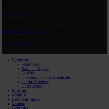
Westervoortsedijk 50
6827 AT Arnhem
026 - 389 89 00
KVK 09136036
Inschrijven nieuwsbrief
Nieuwsbrief
© Copyright 2026. Korento. Alle rechten voorbehouden
Privacy statement
Diensten
Financieel
Salaris | Payroll
E-HRM
Implementatie | Optimalisatie
Interim Services
Outsourcing
Partners
Klanten
Certificeringen
Nieuws
Over ons