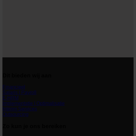
Dit bieden wij aan
Financieel
Salaris | Payroll
E-HRM
Implementatie | Optimalisatie
Interim Services
Outsourcing
Zo kun je ons bereiken