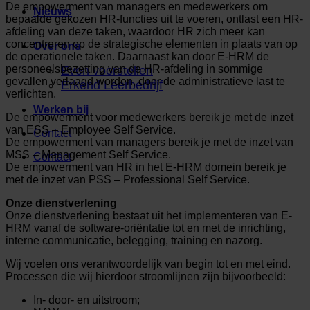
De empowerment van managers en medewerkers om
Nieuws
bepaalde gekozen HR-functies uit te voeren, ontlast een HR-
afdeling van deze taken, waardoor HR zich meer kan
concentreren op de strategische elementen in plaats van op
Over ons
de operationele taken. Daarnaast kan door E-HRM de
personeelsbezetting van de HR-afdeling in sommige
Even voorstellen
gevallen verlaagd worden, door de administratieve last te
Erkend Leerbedrijf
verlichten.
Werken bij
De empowerment voor medewerkers bereik je met de inzet
van ESS – Employee Self Service.
Contact
De empowerment van managers bereik je met de inzet van
MSS – Management Self Service.
Contact
De empowerment van HR in het E-HRM domein bereik je
met de inzet van PSS – Professional Self Service.
Onze dienstverlening
Onze dienstverlening bestaat uit het implementeren van E-
HRM vanaf de software-oriëntatie tot en met de inrichting,
interne communicatie, belegging, training en nazorg.
Wij voelen ons verantwoordelijk van begin tot en met eind.
Processen die wij hierdoor stroomlijnen zijn bijvoorbeeld:
In- door- en uitstroom;