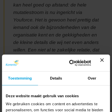
kan heel goed op afstand: de hele
mutatiestroom is nu ingericht via
Youforce. Het is gewoon heel prettig dat
iemand ook de bijzonderheden van de
organisatie kent en de gekkigheden en
de kleine details die wij net even anders
willen. Een niet al te zakelijke relatie, dat
vind ik ook een voordeel.”
Toestemming
Details
Over
Deze website maakt gebruik van cookies
We gebruiken cookies om content en advertenties te
personaliseren, om functies voor social media te bieden