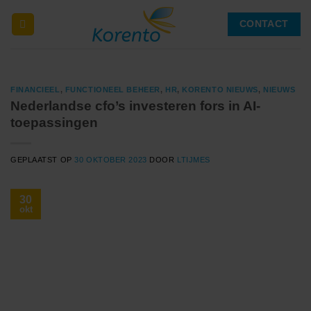
Ga
CONTACT
naar
inhoud
FINANCIEEL
,
FUNCTIONEEL BEHEER
,
HR
,
KORENTO NIEUWS
,
NIEUWS
Nederlandse cfo’s investeren fors in AI-
toepassingen
GEPLAATST OP
30 OKTOBER 2023
DOOR
LTIJMES
30
okt