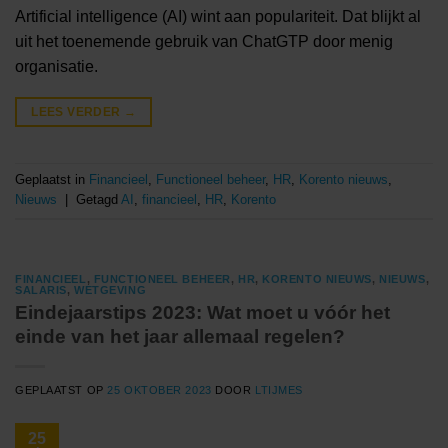
Artificial intelligence (AI) wint aan populariteit. Dat blijkt al
uit het toenemende gebruik van ChatGTP door menig
organisatie.
LEES VERDER
→
Geplaatst in
Financieel
,
Functioneel beheer
,
HR
,
Korento nieuws
,
Nieuws
|
Getagd
AI
,
financieel
,
HR
,
Korento
FINANCIEEL
,
FUNCTIONEEL BEHEER
,
HR
,
KORENTO NIEUWS
,
NIEUWS
,
SALARIS
,
WETGEVING
Eindejaarstips 2023: Wat moet u vóór het
einde van het jaar allemaal regelen?
GEPLAATST OP
25 OKTOBER 2023
DOOR
LTIJMES
25