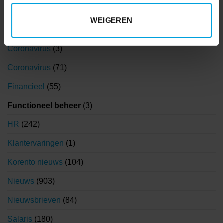
AFAS
(7)
WEIGEREN
AVG
(15)
Coronavirus
(3)
Coronavirus
(71)
Financieel
(55)
Functioneel beheer
(3)
HR
(242)
Klantervaringen
(1)
Korento nieuws
(104)
Nieuws
(903)
Nieuwsbrieven
(84)
Salaris
(180)