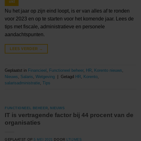
okt
Nu het jaar op zijn eind loopt, is er van alles af te ronden
voor 2023 en op te starten voor het komende jaar. Lees de
tips met fiscale, administratieve en personele
aandachtspunten.
LEES VERDER
→
Geplaatst in
Financieel
,
Functioneel beheer
,
HR
,
Korento nieuws
,
Nieuws
,
Salaris
,
Wetgeving
|
Getagd
HR
,
Korento
,
salarisadministratie
,
Tips
FUNCTIONEEL BEHEER
,
NIEUWS
IT is vertragende factor bij 44 procent van de
organisaties
GEPLAATST OP
5 MEI 2021
DOOR
LTIJMES