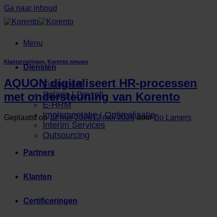
Ga naar inhoud
Menu
Klantervaringen
,
Korento nieuws
Diensten
AQUON digitaliseert HR-processen
Financieel
Salaris | Payroll
met ondersteuning van Korento
E-HRM
Implementatie | Optimalisatie
Geplaatst op
12 mei 2026
12 mei 2026
door
Bo Lamers
Interim Services
Outsourcing
Partners
Klanten
Certificeringen