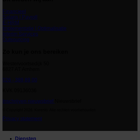
Financieel
Salaris | Payroll
E-HRM
Implementatie | Optimalisatie
Interim Services
Outsourcing
Zo kun je ons bereiken
Westervoortsedijk 50
6827 AT Arnhem
026 - 389 89 00
KVK 09136036
Inschrijven nieuwsbrief
Nieuwsbrief
© Copyright 2026. Korento. Alle rechten voorbehouden
Privacy statement
Diensten