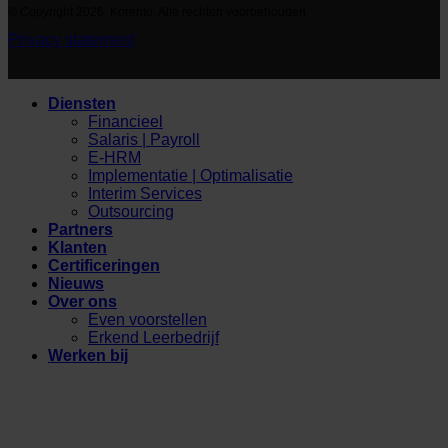
© Copyright 2026. Korento. Alle rechten voorbehouden
Privacy statement
Diensten
Financieel
Salaris | Payroll
E-HRM
Implementatie | Optimalisatie
Interim Services
Outsourcing
Partners
Klanten
Certificeringen
Nieuws
Over ons
Even voorstellen
Erkend Leerbedrijf
Werken bij