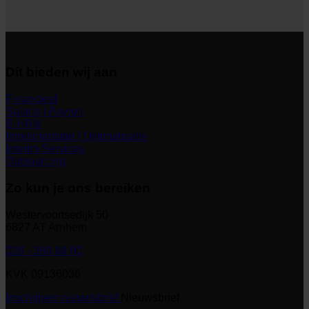
Dit bieden wij aan
Financieel
Salaris | Payroll
E-HRM
Implementatie | Optimalisatie
Interim Services
Outsourcing
Zo kun je ons bereiken
Westervoortsedijk 50
6827 AT Arnhem
026 - 389 89 00
KVK 09136036
Inschrijven nieuwsbrief
Nieuwsbrief