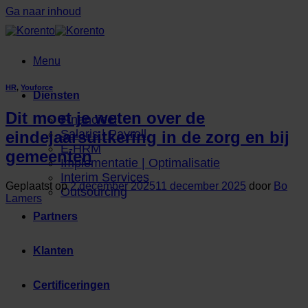
Ga naar inhoud
Menu
HR
,
Youforce
Diensten
Dit moet je weten over de
Financieel
Salaris | Payroll
eindejaarsuitkering in de zorg en bij
E-HRM
gemeenten
Implementatie | Optimalisatie
Interim Services
Geplaatst op
2 december 2025
11 december 2025
door
Bo
Outsourcing
Lamers
Partners
Klanten
Certificeringen