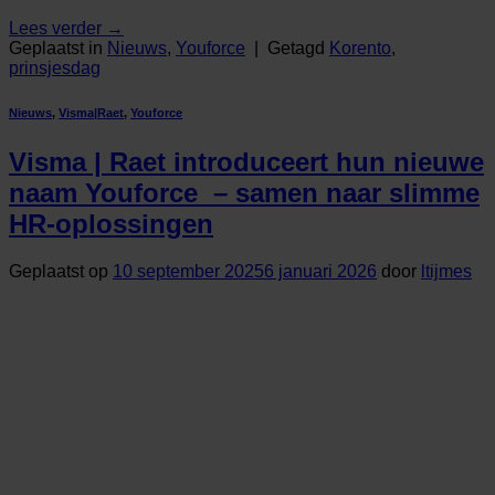
Lees verder
→
Geplaatst in
Nieuws
,
Youforce
|
Getagd
Korento
,
prinsjesdag
Nieuws
,
Visma|Raet
,
Youforce
Visma | Raet introduceert hun nieuwe
naam Youforce – samen naar slimme
HR-oplossingen
Geplaatst op
10 september 2025
6 januari 2026
door
ltijmes