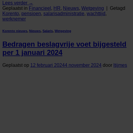
Lees verder
→
Geplaatst in
Financieel
,
HR
,
Nieuws
,
Wetgeving
|
Getagd
Korento
,
pensioen
,
salarisadministratie
,
wachttijd
,
werknemer
Korento nieuws
,
Nieuws
,
Salaris
,
Wetgeving
Bedragen beslagvrije voet bijgesteld
per 1 januari 2024
Geplaatst op
12 februari 2024
4 november 2024
door
ltijmes