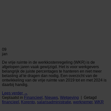
09
jan
De vrije ruimte in de werkkostenregeling (WKR) is de
afgelopen jaren vaak gewijzigd. Het is voor werkgevers
belangrijk de juiste percentages te hanteren en niet meer
belasting af te dragen dan nodig. Een overzicht van de
ontwikkeling van de vrije ruimte van 2019 tot en met 2024 is
daarbij handig.
Lees verder
→
Geplaatst in
Financieel
,
Nieuws
,
Wetgeving
|
Getagd
financieel
,
Korento
,
salarisadministratie
,
werknemer
,
WKR