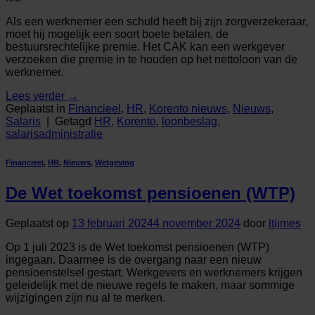
Als een werknemer een schuld heeft bij zijn zorgverzekeraar,
moet hij mogelijk een soort boete betalen, de
bestuursrechtelijke premie. Het CAK kan een werkgever
verzoeken die premie in te houden op het nettoloon van de
werknemer.
Lees verder
→
Geplaatst in
Financieel
,
HR
,
Korento nieuws
,
Nieuws
,
Salaris
|
Getagd
HR
,
Korento
,
loonbeslag
,
salarisadministratie
Financieel
,
HR
,
Nieuws
,
Wetgeving
De Wet toekomst pensioenen (WTP)
Geplaatst op
13 februari 2024
4 november 2024
door
ltijmes
Op 1 juli 2023 is de Wet toekomst pensioenen (WTP)
ingegaan. Daarmee is de overgang naar een nieuw
pensioenstelsel gestart. Werkgevers en werknemers krijgen
geleidelijk met de nieuwe regels te maken, maar sommige
wijzigingen zijn nu al te merken.