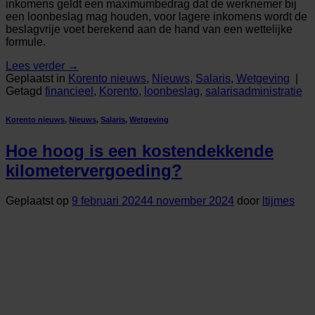
inkomens geldt een maximumbedrag dat de werknemer bij
een loonbeslag mag houden, voor lagere inkomens wordt de
beslagvrije voet berekend aan de hand van een wettelijke
formule.
Lees verder
→
Geplaatst in
Korento nieuws
,
Nieuws
,
Salaris
,
Wetgeving
|
Getagd
financieel
,
Korento
,
loonbeslag
,
salarisadministratie
Korento nieuws
,
Nieuws
,
Salaris
,
Wetgeving
Hoe hoog is een kostendekkende
kilometervergoeding?
Geplaatst op
9 februari 2024
4 november 2024
door
ltijmes