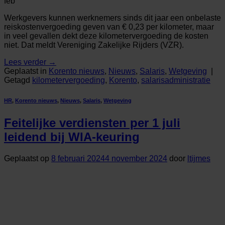
feb
Werkgevers kunnen werknemers sinds dit jaar een onbelaste
reiskostenvergoeding geven van € 0,23 per kilometer, maar
in veel gevallen dekt deze kilometervergoeding de kosten
niet. Dat meldt Vereniging Zakelijke Rijders (VZR).
Lees verder
→
Geplaatst in
Korento nieuws
,
Nieuws
,
Salaris
,
Wetgeving
|
Getagd
kilometervergoeding
,
Korento
,
salarisadministratie
HR
,
Korento nieuws
,
Nieuws
,
Salaris
,
Wetgeving
Feitelijke verdiensten per 1 juli
leidend bij WIA-keuring
Geplaatst op
8 februari 2024
4 november 2024
door
ltijmes