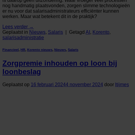
is daarop geen uitzondering. Waar vroeger veel processen
nog handmatig plaatsvonden, zorgen slimme technologieën
er nu voor dat salarisadministrateurs efficiënter kunnen
werken. Maar wat betekent dit in de praktijk?
Lees verder
→
Geplaatst in
Nieuws
,
Salaris
|
Getagd
AI
,
Korento
,
salarisadministratie
Financieel
,
HR
,
Korento nieuws
,
Nieuws
,
Salaris
Zorgpremie inhouden op loon bij
loonbeslag
Geplaatst op
16 februari 2024
4 november 2024
door
ltijmes