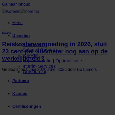
Ga naar inhoud
Menu
Salaris
Diensten
Reiskostenvergoeding in 2026, sluit
Financieel
Salaris | Payroll
23 cent per kilometer nog aan op de
E-HRM
werkelijkheid?
Implementatie | Optimalisatie
Interim Services
Geplaatst op
8 mei 2026
8 mei 2026
door
Bo Lamers
Outsourcing
Partners
Klanten
Certificeringen