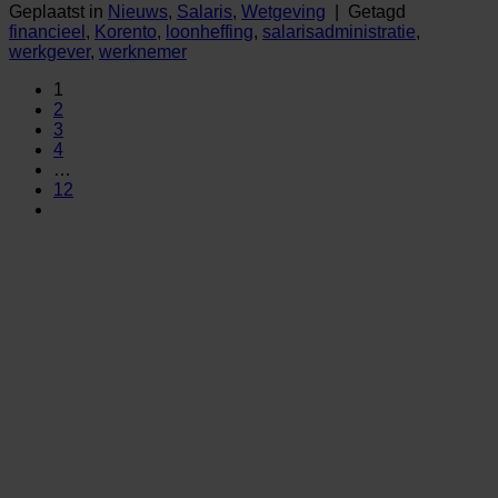
Geplaatst in
Nieuws
,
Salaris
,
Wetgeving
|
Getagd
financieel
,
Korento
,
loonheffing
,
salarisadministratie
,
werkgever
,
werknemer
1
2
3
4
…
12