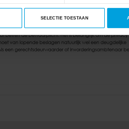
SELECTIE TOESTAAN
at betreft de bewaarplicht. Het is belangrijk om de privac
et van lopende beslagen natuurlijk wel een deugdelijke
 Als een gerechtsdeurwaarder of invorderingsambtenaar b