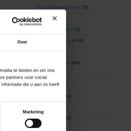
Functioneel beheer
(3)
HR
(242)
Klantervaringen
(1)
Korento nieuws
(104)
Over
cretaris
Nieuws
(903)
moet
Nieuwsbrieven
(84)
 media te bieden en om ons
Salaris
(180)
ze partners voor social
nformatie die u aan ze heeft
Visma
(1)
Visma|Raet
(4)
WAB
(19)
Marketing
Wetgeving
(99)
WKR
(7)