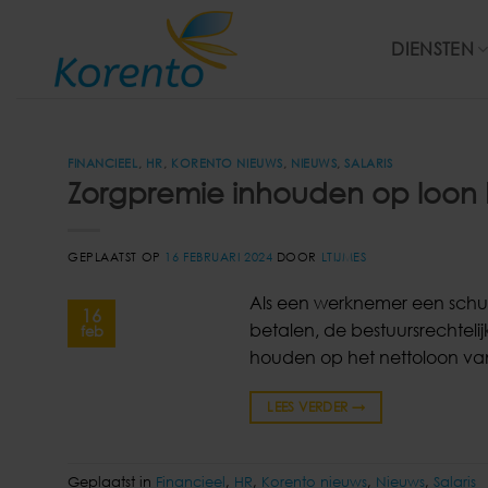
Ga
naar
DIENSTEN
inhoud
FINANCIEEL
,
HR
,
KORENTO NIEUWS
,
NIEUWS
,
SALARIS
Zorgpremie inhouden op loon b
GEPLAATST OP
16 FEBRUARI 2024
DOOR
LTIJMES
Als een werknemer een schuld
16
betalen, de bestuursrechtel
feb
houden op het nettoloon va
LEES VERDER
→
Geplaatst in
Financieel
,
HR
,
Korento nieuws
,
Nieuws
,
Salaris