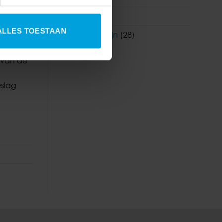
Youforce
(6)
ALLES TOESTAAN
Zorg en welzijn
(28)
y van de
eslag