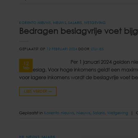
KORENTO NIEUWS
,
NIEUWS
,
SALARIS
,
WETGEVING
Bedragen beslagvrije voet bijg
GEPLAATST OP
12 FEBRUARI 2024
DOOR
LTIJMES
Per 1 januari 2024 gelden ni
12
feb
loonbeslag. Voor hoge inkomens geldt een maxi
voor lagere inkomens wordt de beslagvrije voet b
LEES VERDER
→
Geplaatst in
Korento nieuws
,
Nieuws
,
Salaris
,
Wetgeving
|
HR
,
NIEUWS
,
SALARIS