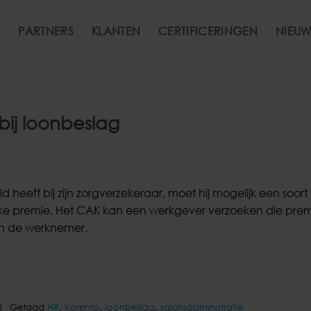
PARTNERS
KLANTEN
CERTIFICERINGEN
NIEUW
ij loonbeslag
 heeft bij zijn zorgverzekeraar, moet hij mogelijk een soort
ijke premie. Het CAK kan een werkgever verzoeken die premi
n de werknemer.
|
Getagd
HR
,
Korento
,
loonbeslag
,
salarisadministratie