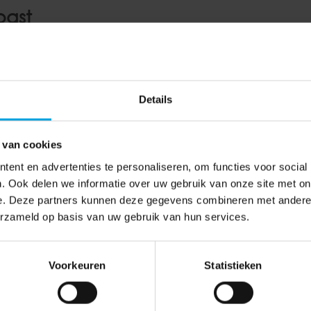
past
Details
erd en in het Staatsblad gepubliceerd. Hierdoor is bij de
agvrije voet de nadere regelgeving weer actueel. Staatsse
heeft het Besluit beslagvrije voet aangepast. Dit besluit 
 van cookies
e weinig […]
ent en advertenties te personaliseren, om functies voor social
. Ook delen we informatie over uw gebruik van onze site met on
e. Deze partners kunnen deze gegevens combineren met andere i
erzameld op basis van uw gebruik van hun services.
lag
,
werknemer
Voorkeuren
Statistieken
 verplicht bewaren