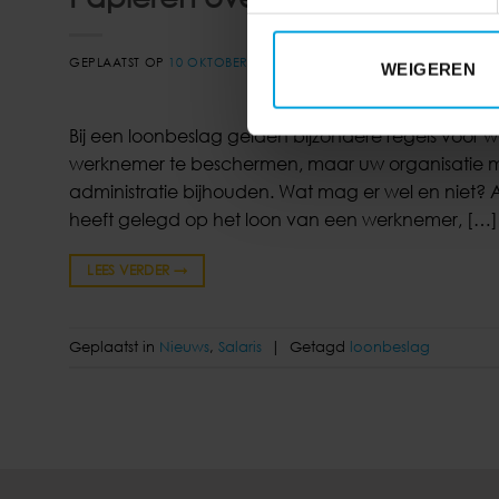
GEPLAATST OP
10 OKTOBER 2019
DOOR
LTIJMES
WEIGEREN
Bij een loonbeslag gelden bijzondere regels voor w
werknemer te beschermen, maar uw organisatie mo
administratie bijhouden. Wat mag er wel en niet?
heeft gelegd op het loon van een werknemer, […]
LEES VERDER
→
Geplaatst in
Nieuws
,
Salaris
|
Getagd
loonbeslag