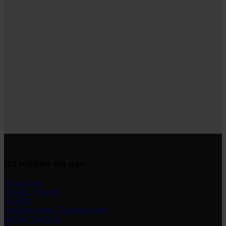
Dit bieden wij aan
Financieel
Salaris | Payroll
E-HRM
Implementatie | Optimalisatie
Interim Services