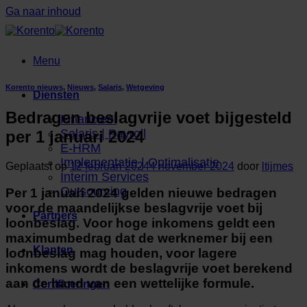
Ga naar inhoud
Menu
Korento nieuws
,
Nieuws
,
Salaris
,
Wetgeving
Diensten
Bedragen beslagvrije voet bijgesteld
Financieel
Salaris | Payroll
per 1 januari 2024
E-HRM
Implementatie | Optimalisatie
Geplaatst op
12 februari 2024
4 november 2024
door
ltijmes
Interim Services
Outsourcing
Per 1 januari 2024 gelden nieuwe bedragen
voor de maandelijkse beslagvrije voet bij
Partners
loonbeslag. Voor hoge inkomens geldt een
maximumbedrag dat de werknemer bij een
Klanten
loonbeslag mag houden, voor lagere
inkomens wordt de beslagvrije voet berekend
aan de hand van een wettelijke formule.
Certificeringen