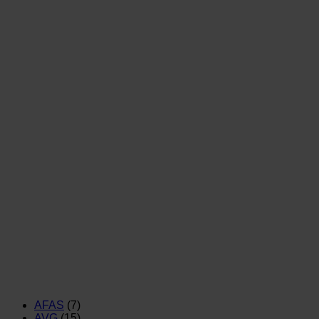
AFAS
(7)
AVG
(15)