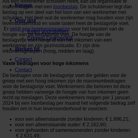
Als een werknemer schulden heeft, kan uw organisatie te
Nieuws
maken krijgen met een
loonbeslag
. De schuldeiser legt dan
beslag op een deel van het loon van een werknemer met
schulden. Het deel wat de werknemer mag houden voor zijn
Over ons
levensonderhoud en vaste lasten heet de beslagvrije voet.
Er
geldt een berekeningswijze
voor het bepalen van de
Even voorstellen
hoogte van de beslagvrije voet. De hoogte van de
Erkend Leerbedrijf
beslagvrije voet hangt af van het inkomen van een
werknemer en zijn gezinssituatie. Er zijn drie
Werken bij
inkomensgroepen (hoog, midden en laag).
Contact
Vaste bedragen voor hoge inkomens
Contact
De bedragen voor de beslagvrije voet die gelden voor de
groep met een hoog inkomen zijn de maximumbedragen
voor de beslagvrije voet. Werknemers die behoren tot deze
groep hebben vanwege de hoogte van hun inkomen geen
recht op toeslagen. Deze werknemers mogen per 1 januari
2024 bij een loonbeslag per maand het volgende bedrag zelf
houden om in hun levensonderhoud te voorzien:
voor een alleenstaande zonder kinderen: € 1.996,21;
voor een alleenstaande ouder: € 2.162,60;
voor gehuwden of samenwonenden zonder kinderen:
€ 2.631,49;