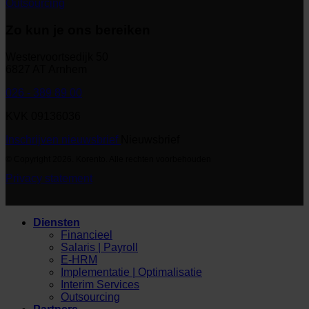
Outsourcing
Zo kun je ons bereiken
Westervoortsedijk 50
6827 AT Arnhem
026 - 389 89 00
KVK 09136036
Inschrijven nieuwsbrief
Nieuwsbrief
© Copyright 2026. Korento. Alle rechten voorbehouden
Privacy statement
Diensten
Financieel
Salaris | Payroll
E-HRM
Implementatie | Optimalisatie
Interim Services
Outsourcing