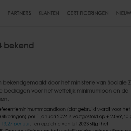
PARTNERS
KLANTEN
CERTIFICERINGEN
NIEUW
24 bekend
ijn bekendgemaakt door het ministerie van Sociale 
e bedragen voor het wettelijk minimumloon en de
gen.
 referentieminimummaandloon (dat gebruikt wordt voor het
uitkeringen) per 1 januari 2024 is vastgesteld op € 2.069,40 
 13,27 per uur
. Ten opzichte van juli 2023 stijgt het
oor de stijging van het wettelijk minimumloon stijgen pe