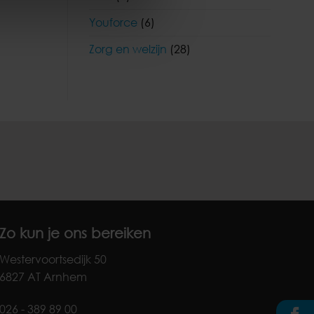
Youforce
(6)
Zorg en welzijn
(28)
Zo kun je ons bereiken
Westervoortsedijk 50
6827 AT Arnhem
026 - 389 89 00