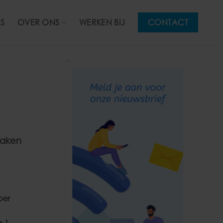
S
OVER ONS
WERKEN BIJ
CONTACT
Zaken
per
r 1