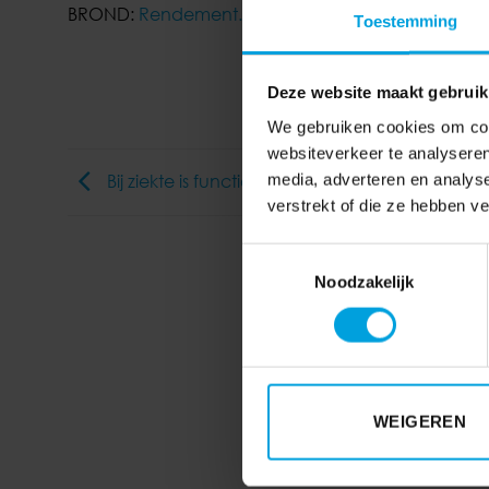
BROND:
Rendement.nl
Toestemming
Deze website maakt gebruik
We gebruiken cookies om cont
websiteverkeer te analyseren
media, adverteren en analys
Bij ziekte is functie niet zomaar te wijzigen
verstrekt of die ze hebben v
Toestemmingsselectie
Noodzakelijk
WEIGEREN