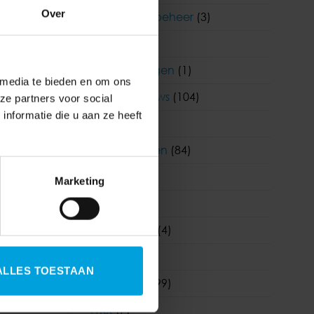
Over
Functioneel beheer
(3)
HR
(242)
Klantervaringen
(1)
 media te bieden en om ons
Korento nieuws
(104)
ze partners voor social
nformatie die u aan ze heeft
eling
Nieuws
(903)
Nieuwsbrieven
(84)
Salaris
(180)
Marketing
Visma
(1)
Visma|Raet
(4)
WAB
(19)
ALLES TOESTAAN
Wetgeving
(99)
WKR
(7)