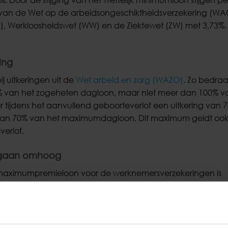
 van de Wet op de arbeidsongeschiktheidsverzekering (WA
 Werkloosheidswet (WW) en de Ziektewet (ZW) met 3,73%.
ing
 uitkeringen uit de
Wet arbeid en zorg (WAZO)
. Zo bedra
0% van het zogeheten dagloon, maar niet meer dan 100% v
ijdens het aanvullend geboorteverlof een uitkering van 
dan 70% van het maximumdagloon. Dit maximum geldt ook 
erlof.
n gaan omhoog
et maximumpremieloon voor de werknemersverzekeringen is
tijging ten opzichte van 2023, waarin het maximumpremieloon
oor de Zorgverzekeringswet (ZVW) geldt in 2024 hetzelfde