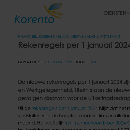
Ga
naar
DIENSTEN
inhoud
FINANCIEEL
,
KORENTO NIEUWS
,
NIEUWS
,
SALARIS
,
WETGEVING
Rekenregels per 1 januari 20
GEPLAATST OP
8 DECEMBER 2023
DOOR
LTIJMES
De nieuwe rekenregels per 1 januari 2024 z
en Werkgelegenheid. Hierin staan de nieuw
gevolgen daarvan voor de uitkeringsbedra
Uit de
rekenregels per 1 januari 2024
blijkt dat het
vaststellen van de hoogte en indexatie van allerlei 
maand. Het wettelijk
minimumuurloon is per 2024 €
brutominimumloon daardoor per maand met 3,73%. D