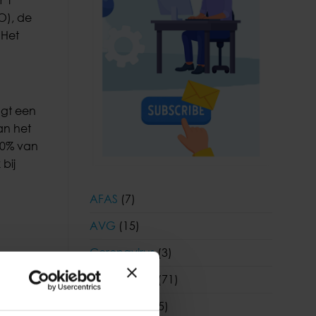
O), de
 Het
agt een
an het
70% van
bij
AFAS
(7)
AVG
(15)
Coronavirus
(3)
 €
 bedrag.
Coronavirus
(71)
Financieel
(55)