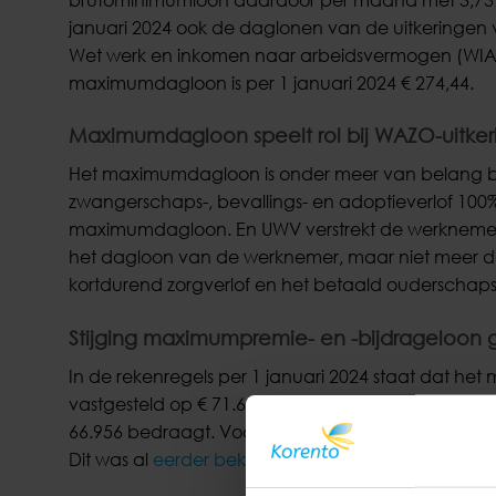
januari 2024 ook de daglonen van de uitkeringen
Wet werk en inkomen naar arbeidsvermogen (WIA),
maximumdagloon is per 1 januari 2024 € 274,44.
Maximumdagloon speelt rol bij WAZO-uitker
Het maximumdagloon is onder meer van belang bij
zwangerschaps-, bevallings- en adoptieverlof 10
maximumdagloon. En UWV verstrekt de werknemer t
het dagloon van de werknemer, maar niet meer 
kortdurend zorgverlof en het betaald ouderschapsv
Stijging maximumpremie- en -bijdrageloo
In de rekenregels per 1 januari 2024 staat dat h
vastgesteld op € 71.628 op jaarbasis. Dit is een s
66.956 bedraagt. Voor het maximumbijdrageloon v
Dit was al
eerder bekendgemaakt
.