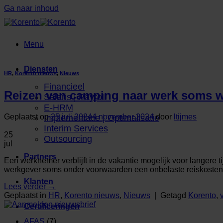
Ga naar inhoud
Menu
Diensten
HR
,
Korento nieuws
,
Nieuws
Financieel
Reizen van camping naar werk soms 
Salaris | Payroll
E-HRM
Geplaatst op
25 juli 2024
4 november 2024
door
ltijmes
Implementatie | Optimalisatie
Interim Services
25
Outsourcing
jul
Partners
Een werknemer verblijft in de vakantie mogelijk voor langere t
werkgever soms onder voorwaarden een onbelaste reiskoste
Klanten
Lees verder
→
Geplaatst in
HR
,
Korento nieuws
,
Nieuws
|
Getagd
Korento
,
Certificeringen
AFAS
(7)