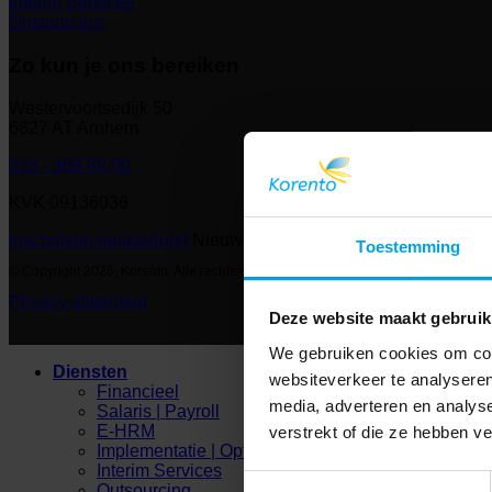
Interim Services
Outsourcing
Zo kun je ons bereiken
Westervoortsedijk 50
6827 AT Arnhem
026 - 389 89 00
KVK 09136036
Inschrijven nieuwsbrief
Nieuwsbrief
Toestemming
© Copyright 2026. Korento. Alle rechten voorbehouden
Privacy statement
Deze website maakt gebruik
We gebruiken cookies om cont
Diensten
websiteverkeer te analyseren
Financieel
media, adverteren en analys
Salaris | Payroll
E-HRM
verstrekt of die ze hebben v
Implementatie | Optimalisatie
Interim Services
Toestemmingsselectie
Outsourcing