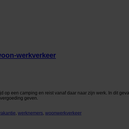
woon-werkverkeer
ijd op een camping en reist vanaf daar naar zijn werk. In dit g
nvergoeding geven.
vakantie
,
werknemers
,
woonwerkverkeer