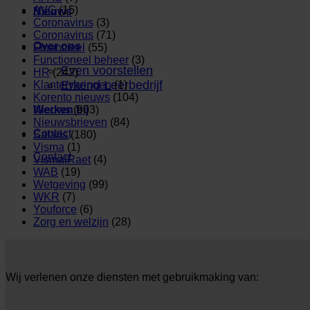
AVG
(15)
Nieuws
Coronavirus
(3)
Coronavirus
(71)
Over ons
Financieel
(55)
Functioneel beheer
(3)
Even voorstellen
HR
(242)
Erkend Leerbedrijf
Klantervaringen
(1)
Korento nieuws
(104)
Nieuws
(903)
Werken bij
Nieuwsbrieven
(84)
Contact
Salaris
(180)
Visma
(1)
Contact
Visma|Raet
(4)
WAB
(19)
Wetgeving
(99)
WKR
(7)
Youforce
(6)
Zorg en welzijn
(28)
Wij verlenen onze diensten met gebruikmaking van: