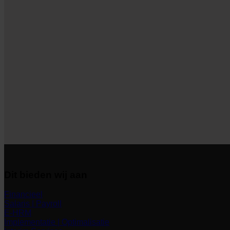
Dit bieden wij aan
Financieel
Salaris | Payroll
E-HRM
Implementatie | Optimalisatie