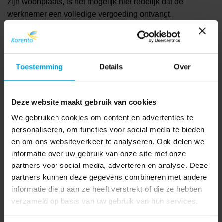
zijn woonplaats, is het mogelijk niet redelijk dat de
werknemer een volledige vergoeding ontvangt.
Ook wanneer de werknemer niet rechtstreeks van de
camping naar kantoor reist, omdat hij bijvoorbeeld nog
langs huis gaat, worden
reiskosten
niet volledig vergoed.
De kosten voor de omrijkilometers zijn in dat geval privé.
Toestemming
Details
Over
Meer lezen over dit onderwerp? Bekijk het artikel over
reiskosten van werknemers in vakantietijd
.
Deze website maakt gebruik van cookies
We gebruiken cookies om content en advertenties te
BRON:
RENDEMENT.NL
personaliseren, om functies voor social media te bieden
en om ons websiteverkeer te analyseren. Ook delen we
informatie over uw gebruik van onze site met onze
partners voor social media, adverteren en analyse. Deze
partners kunnen deze gegevens combineren met andere
informatie die u aan ze heeft verstrekt of die ze hebben
Even voorstellen: Jente van
Subsidie om deeltijders meer
verzameld op basis van uw gebruik van hun services.
der Mijl
uren te laten werken