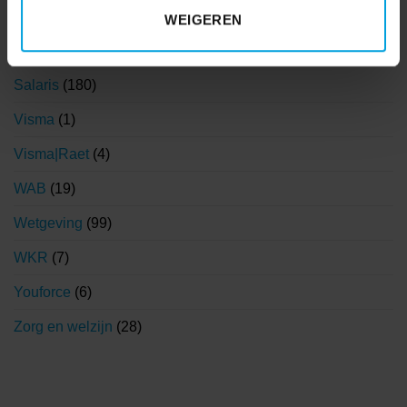
Nieuws
(903)
WEIGEREN
Nieuwsbrieven
(84)
Salaris
(180)
Visma
(1)
Visma|Raet
(4)
WAB
(19)
Wetgeving
(99)
WKR
(7)
Youforce
(6)
Zorg en welzijn
(28)