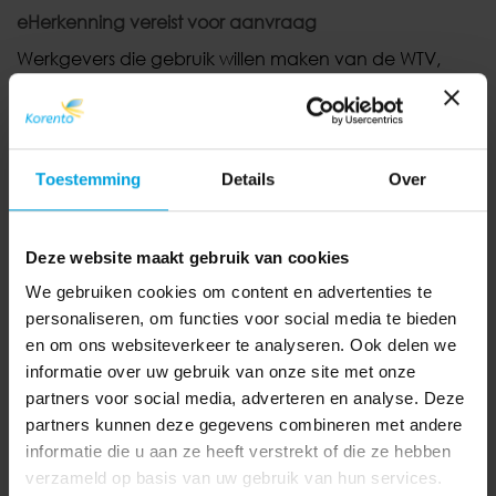
eHerkenning vereist voor aanvraag
Werkgevers die gebruik willen maken van de WTV,
kunnen
een vergunning aanvragen bij het ministerie
van Sociale Zaken en Werkgelegenheid
. Voor de
aanvraag is
eHerkenning (tool)
vereist. Na verstrekking
van de vergunning
geeft de werkgever dit door aan
Toestemming
Details
Over
UWV.
Binnen één week na afloop van de vergunning
is het mogelijk een
WW-uitkering aan te vragen
voor
werknemers op wie de WTV van toepassing is.
Deze website maakt gebruik van cookies
We gebruiken cookies om content en advertenties te
Bron: HR Rendement
personaliseren, om functies voor social media te bieden
en om ons websiteverkeer te analyseren. Ook delen we
informatie over uw gebruik van onze site met onze
partners voor social media, adverteren en analyse. Deze
partners kunnen deze gegevens combineren met andere
informatie die u aan ze heeft verstrekt of die ze hebben
Wat betekent aanvullend
Wat te doen bij stijgende
verzameld op basis van uw gebruik van hun services.
geboorteverlof voor