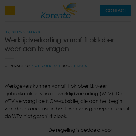
Ga
CONTACT
naar
inhoud
HR
,
NIEUWS
,
SALARIS
Werktijdverkorting vanaf 1 oktober
weer aan te vragen
GEPLAATST OP
4 OKTOBER 2021
DOOR
LTIJMES
Werkgevers kunnen vanaf 1 oktober j.l. weer
gebruikmaken van de werktijdverkorting (WTV). De
WTV vervangt de NOW-subsidie, die aan het begin
van de coronacrisis in het leven was geroepen omdat
de WTV niet geschikt bleek.
De regeling is bedoeld voor