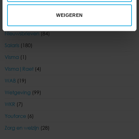
Korento nieuws
(104)
WEIGEREN
Nieuws
(903)
Nieuwsbrieven
(84)
Salaris
(180)
Visma
(1)
Visma|Raet
(4)
WAB
(19)
Wetgeving
(99)
WKR
(7)
Youforce
(6)
Zorg en welzijn
(28)