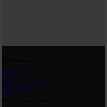
Dit bieden wij aan
Financieel
Salaris | Payroll
E-HRM
Implementatie | Optimalisatie
Interim Services
Outsourcing
Zo kun je ons bereiken