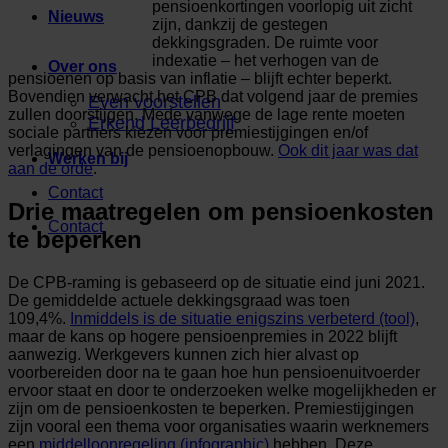
pensioenkortingen voorlopig uit zicht
Nieuws
zijn, dankzij de gestegen
dekkingsgraden. De ruimte voor
indexatie – het verhogen van de
Over ons
pensioenen op basis van inflatie – blijft echter beperkt.
Bovendien verwacht het CPB dat volgend jaar de premies
Even voorstellen
zullen doorstijgen. Mede vanwege de lage rente moeten
Erkend Leerbedrijf
sociale partners kiezen voor premiestijgingen en/of
verlagingen van de pensioenopbouw.
Ook dit jaar was dat
Werken bij
aan de orde
.
Contact
Drie maatregelen om pensioenkosten
Contact
te beperken
De CPB-raming is gebaseerd op de situatie eind juni 2021.
De gemiddelde actuele dekkingsgraad was toen
109,4%.
Inmiddels is de situatie enigszins verbeterd (tool)
,
maar de kans op hogere pensioenpremies in 2022 blijft
aanwezig. Werkgevers kunnen zich hier alvast op
voorbereiden door na te gaan hoe hun pensioenuitvoerder
ervoor staat en door te onderzoeken welke mogelijkheden er
zijn om de pensioenkosten te beperken. Premiestijgingen
zijn vooral een thema voor organisaties waarin werknemers
een
middelloonregeling (infographic)
hebben. Deze