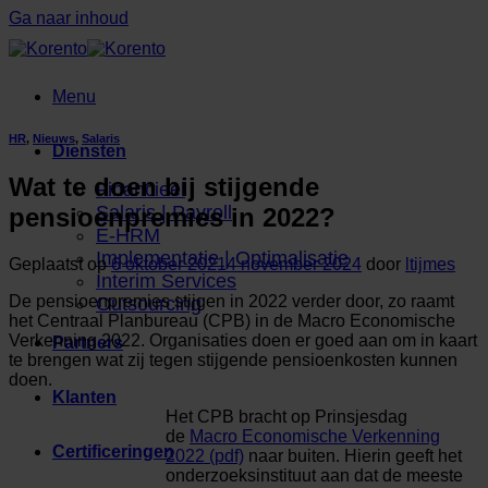
Ga naar inhoud
Menu
HR
,
Nieuws
,
Salaris
Diensten
Wat te doen bij stijgende
Financieel
Salaris | Payroll
pensioenpremies in 2022?
E-HRM
Implementatie | Optimalisatie
Geplaatst op
6 oktober 2021
4 november 2024
door
ltijmes
Interim Services
De pensioenpremies stijgen in 2022 verder door, zo raamt
Outsourcing
het Centraal Planbureau (CPB) in de Macro Economische
Verkenning 2022. Organisaties doen er goed aan om in kaart
Partners
te brengen wat zij tegen stijgende pensioenkosten kunnen
doen.
Klanten
Het CPB bracht op Prinsjesdag
de
Macro Economische Verkenning
Certificeringen
2022 (pdf)
naar buiten. Hierin geeft het
onderzoeksinstituut aan dat de meeste