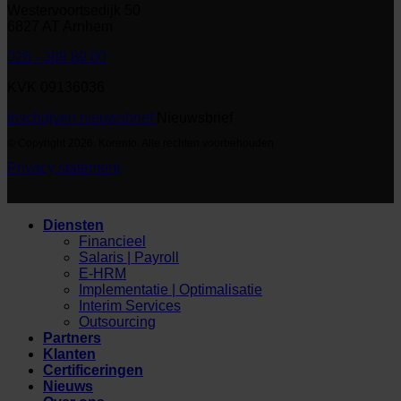
Westervoortsedijk 50
6827 AT Arnhem
026 - 389 89 00
KVK 09136036
Inschrijven nieuwsbrief
Nieuwsbrief
© Copyright 2026. Korento. Alle rechten voorbehouden
Privacy statement
Diensten
Financieel
Salaris | Payroll
E-HRM
Implementatie | Optimalisatie
Interim Services
Outsourcing
Partners
Klanten
Certificeringen
Nieuws