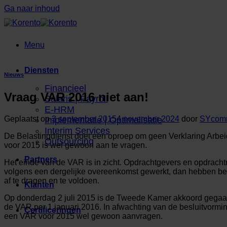
Ga naar inhoud
Menu
Diensten
Nieuws
Financieel
Vraag VAR 2016 niet aan!
Salaris | Payroll
E-HRM
Geplaatst op
3 september 2015
4 november 2024
door
SYcom
Implementatie | Optimalisatie
Interim Services
De Belastingdienst doet een oproep om geen Verklaring Arbeid
Outsourcing
voor 2015 is wel gewoon aan te vragen.
Partners
Het einde van de VAR is in zicht. Opdrachtgevers en opdrac
volgens een dergelijke overeenkomst gewerkt, dan hebben bei
af te dragen en te voldoen.
Klanten
Op donderdag 2 juli 2015 is de Tweede Kamer akkoord gegaan 
de VAR per 1 januari 2016. In afwachting van de besluitvormi
Certificeringen
een VAR voor 2015 wel gewoon aanvragen.