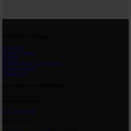
Dit bieden wij aan
Financieel
Salaris | Payroll
E-HRM
Implementatie | Optimalisatie
Interim Services
Outsourcing
Zo kun je ons bereiken
Westervoortsedijk 50
6827 AT Arnhem
026 - 389 89 00
KVK 09136036