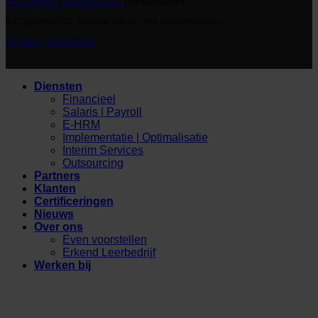
Inschrijven nieuwsbrief
Nieuwsbrief
© Copyright 2026. Korento. Alle rechten voorbehouden
Privacy statement
Diensten
Financieel
Salaris | Payroll
E-HRM
Implementatie | Optimalisatie
Interim Services
Outsourcing
Partners
Klanten
Certificeringen
Nieuws
Over ons
Even voorstellen
Erkend Leerbedrijf
Werken bij