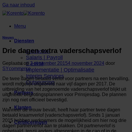
Ga naar inhoud
Menu
Nieuws
Diensten
Drie dagen extra vaderschapsverlof
Financieel
Salaris | Payroll
Geplaatst op
2 september 2015
4 november 2024
door
E-HRM
SYcommerce
Implementatie | Optimalisatie
Interim Services
De twee dagen betaald verlof voor partners na een bevalling,
Outsourcing
wordt mogelijk uitgebreid naar vijf dagen per 2017. De
uitbreiding van het zogenoemde vaderschapsverlof blijkt uit
Partners
uitgelekte begrotingsplannen voor Prinsjesdag. De plannen
zijn nog niet officieel bevestigd.
Klanten
Wanneer de vrouw bevalt, heeft haar partner twee dagen
betaald kraamverlof (vaderschapsverlof). Sinds 1 januari
2015 hebben werknemers de mogelijkheid om hier nog drie
Certificeringen
dagen partnerverlof aan te plakken. Dit partnerverlof is
onbetaald, tenzij anders afgesproken in de cao of in de