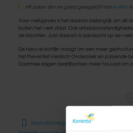
HR-zaken slim en goed geregeld? Met
e-HRM
he
Voor werkgevers is het daarom belangrijk om dit o
buiten het werk staat. Ook arbeidsomstandigheden
de klachten. Juist daarom is aandacht op de werkv
De nieuwe richtlijn vraagt om een meer gestruct
het Preventief Medisch Onderzoek en passende be
Daarmee krijgen bedrijfsartsen meer houvast om o
Reiskostenvergoeding in 2026, sluit 23 cent p
kilometer nog aan op de werkelijkheid?