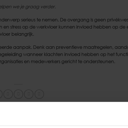
lpen we je graag verder.
nderwerp serieus te nemen. De overgang is geen privékwes
 en stress op de werkvloer kunnen invloed hebben op de 
loer belangrijk.
ureerde aanpak. Denk aan preventieve maatregelen, aand
geleiding wanneer klachten invloed hebben op het funct
rganisaties en medewerkers gericht te ondersteunen.
Pensioenregeling nog niet aangepast? Wacht niet
er