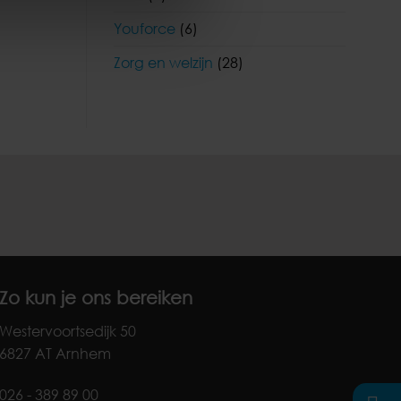
Youforce
(6)
Zorg en welzijn
(28)
Zo kun je ons bereiken
Westervoortsedijk 50
6827 AT Arnhem
026 - 389 89 00