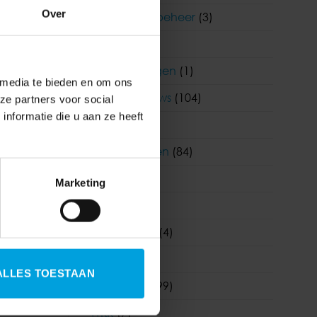
Over
Functioneel beheer
(3)
HR
(242)
Klantervaringen
(1)
 media te bieden en om ons
Korento nieuws
(104)
ze partners voor social
nformatie die u aan ze heeft
Nieuws
(903)
Nieuwsbrieven
(84)
Salaris
(180)
Marketing
Visma
(1)
Visma|Raet
(4)
WAB
(19)
ALLES TOESTAAN
Wetgeving
(99)
WKR
(7)