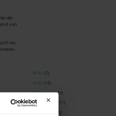
tie die
ernst van
acht via
ioneren.
AFAS
(7)
AVG
(15)
Coronavirus
(3)
Coronavirus
(71)
 tot 2028
Financieel
(55)