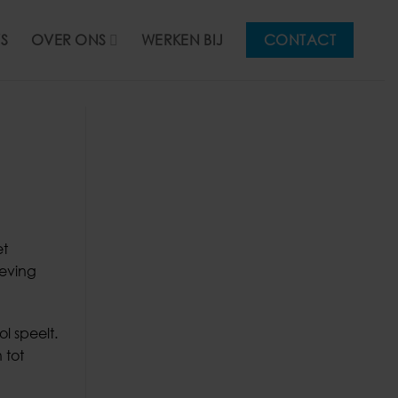
S
OVER ONS
WERKEN BIJ
CONTACT
et
eving
l speelt.
 tot