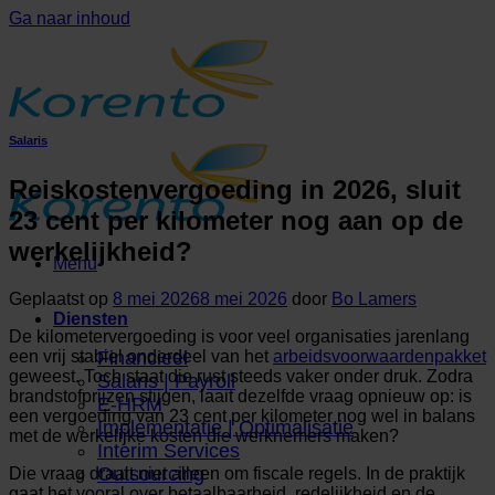
Ga naar inhoud
Salaris
Reiskostenvergoeding in 2026, sluit
23 cent per kilometer nog aan op de
werkelijkheid?
Menu
Geplaatst op
8 mei 2026
8 mei 2026
door
Bo Lamers
Diensten
De kilometervergoeding is voor veel organisaties jarenlang
een vrij stabiel onderdeel van het
arbeidsvoorwaardenpakket
Financieel
geweest. Toch staat die rust steeds vaker onder druk. Zodra
Salaris | Payroll
brandstofprijzen stijgen, laait dezelfde vraag opnieuw op: is
E-HRM
een vergoeding van 23 cent per kilometer nog wel in balans
Implementatie | Optimalisatie
met de werkelijke kosten die werknemers maken?
Interim Services
Outsourcing
Die vraag draait niet alleen om fiscale regels. In de praktijk
gaat het vooral over betaalbaarheid, redelijkheid en de