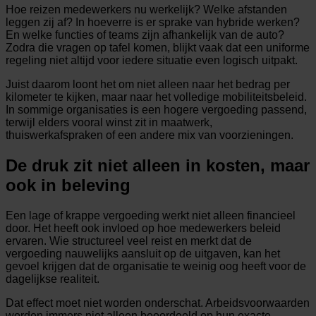
Hoe reizen medewerkers nu werkelijk? Welke afstanden
leggen zij af? In hoeverre is er sprake van hybride werken?
En welke functies of teams zijn afhankelijk van de auto?
Zodra die vragen op tafel komen, blijkt vaak dat een uniforme
regeling niet altijd voor iedere situatie even logisch uitpakt.
Juist daarom loont het om niet alleen naar het bedrag per
kilometer te kijken, maar naar het volledige mobiliteitsbeleid.
In sommige organisaties is een hogere vergoeding passend,
terwijl elders vooral winst zit in maatwerk,
thuiswerkafspraken of een andere mix van voorzieningen.
De druk zit niet alleen in kosten, maar
ook in beleving
Een lage of krappe vergoeding werkt niet alleen financieel
door. Het heeft ook invloed op hoe medewerkers beleid
ervaren. Wie structureel veel reist en merkt dat de
vergoeding nauwelijks aansluit op de uitgaven, kan het
gevoel krijgen dat de organisatie te weinig oog heeft voor de
dagelijkse realiteit.
Dat effect moet niet worden onderschat. Arbeidsvoorwaarden
worden immers niet alleen beoordeeld op hun exacte