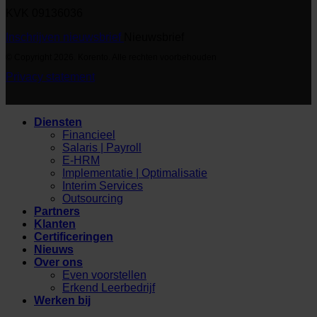
KVK 09136036
Inschrijven nieuwsbrief
Nieuwsbrief
© Copyright 2026. Korento. Alle rechten voorbehouden
Privacy statement
Diensten
Financieel
Salaris | Payroll
E-HRM
Implementatie | Optimalisatie
Interim Services
Outsourcing
Partners
Klanten
Certificeringen
Nieuws
Over ons
Even voorstellen
Erkend Leerbedrijf
Werken bij