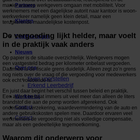
manier waarop werkgevers omgaan met mobiliteit. Voor
Partners
werknemers met een dagelijkse autorit naar kantoor is woon-
werkverkeer namelijk geen klein detail, maar een
Klanten
terugkerende maandelijkse kostenpost.
De vergoeding lijkt helder, maar voelt
Certificeringen
in de praktijk vaak anders
Nieuws
Op papier is de situatie overzichtelijk. Werkgevers mogen
een vastgesteld bedrag per kilometer onbelast vergoeden.
Over ons
Daarmee is de fiscale grens duidelijk. Alleen zegt zo’n grens
nog niets over de vraag of die vergoeding voor medewerkers
Even voorstellen
ook echt voldoende is.
Erkend Leerbedrijf
En juist daar begint het verschil tussen beleid en praktijk.
Een autorit bestaat immers uit veel meer dan alleen de liters
Werken bij
brandstof die aan de pomp worden afgerekend. Ook
Contact
onderhoud, verzekering, waardevermindering van de auto en
andere gebruikskosten spelen mee. Daardoor ervaren veel
Contact
werknemers de vergoeding niet als volledige compensatie,
maar als een gedeeltelijke tegemoetkoming.
Waarom dit onderwerp voor