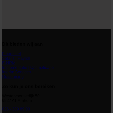
Dit bieden wij aan
Financieel
Salaris | Payroll
E-HRM
Implementatie | Optimalisatie
Interim Services
Outsourcing
Zo kun je ons bereiken
Westervoortsedijk 50
6827 AT Arnhem
026 - 389 89 00