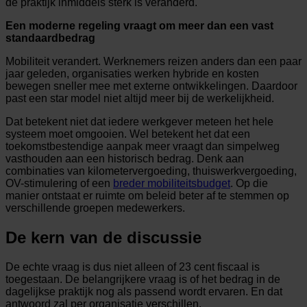
de praktijk inmiddels sterk is veranderd.
Een moderne regeling vraagt om meer dan een vast
standaardbedrag
Mobiliteit verandert. Werknemers reizen anders dan een paar
jaar geleden, organisaties werken hybride en kosten
bewegen sneller mee met externe ontwikkelingen. Daardoor
past een star model niet altijd meer bij de werkelijkheid.
Dat betekent niet dat iedere werkgever meteen het hele
systeem moet omgooien. Wel betekent het dat een
toekomstbestendige aanpak meer vraagt dan simpelweg
vasthouden aan een historisch bedrag. Denk aan
combinaties van kilometervergoeding, thuiswerkvergoeding,
OV-stimulering of een
breder mobiliteitsbudget
. Op die
manier ontstaat er ruimte om beleid beter af te stemmen op
verschillende groepen medewerkers.
De kern van de discussie
De echte vraag is dus niet alleen of 23 cent fiscaal is
toegestaan. De belangrijkere vraag is of het bedrag in de
dagelijkse praktijk nog als passend wordt ervaren. En dat
antwoord zal per organisatie verschillen.