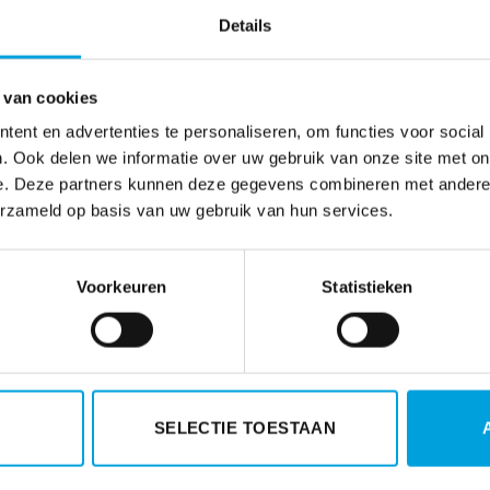
verboden. Hoewel de rechter erkende dat het voor de werkgev
Details
te vinden en dat de werkdruk bij de collega’s van de werk
ndere invulling van het
ouderschapsverlof (artikel)
te
de werkneemster gedurende haar zwangerschaps- en
 van cookies
n overgenomen, het om een relatief korte periode van neg
ent en advertenties te personaliseren, om functies voor social
 werkte, waren de risico’s voor de werkgever volgens de re
. Ook delen we informatie over uw gebruik van onze site met on
nd bedrijfsbelang. De werkgever moest het verlofverzoe
e. Deze partners kunnen deze gegevens combineren met andere i
erzameld op basis van uw gebruik van hun services.
ort):
1355
Voorkeuren
Statistieken
SELECTIE TOESTAAN