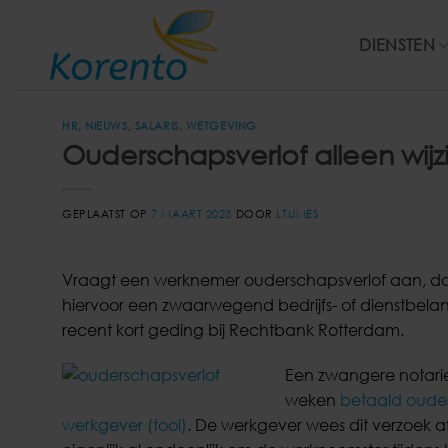
Ga
naar
DIENSTEN
inhoud
HR
,
NIEUWS
,
SALARIS
,
WETGEVING
Ouderschapsverlof alleen wi
GEPLAATST OP
7 MAART 2023
DOOR
LTIJMES
Vraagt een werknemer ouderschapsverlof aan, dan 
hiervoor een zwaarwegend bedrijfs- of dienstbelang he
recent kort geding bij Rechtbank Rotterdam.
Een zwangere notarie
weken
betaald oude
werkgever (tool)
. De werkgever wees dit verzoek 