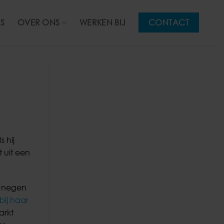
S
OVER ONS
WERKEN BIJ
CONTACT
 hij
t uit een
f negen
bij haar
arkt