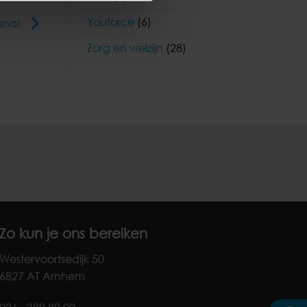
Youforce
(6)
iana!
Zorg en welzijn
(28)
Zo kun je ons bereiken
Westervoortsedijk 50
6827 AT Arnhem