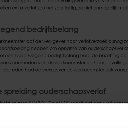
s haar zwangerschaps- en bevallingsverlof te vervangen do
en extra verlof zou het zeer lastig, zo niet onmogelijk m
wegend bedrijfsbelang
werkneemster dat de werkgever haar verlofverzoek alsnog z
bedrijfsbelang hebben om opname van ouderschapsverlof
el een zwaarwegend bedrijfsbelang had: de bezetting op
 werkzaamheden van de werkneemster na haar bevallingsv
m die reden had de werkgever de werkneemster ook voorg
e spreiding ouderschapsverlof
 arbeid en zorg (WAZO). De WAZO regelt dat een werknemer 
t, tenzij de werkgever ernstige problemen krijgt door de 
een dergelijk zwaarwegend bedrijfs- of dienstbelang mag 
ding van het verlof wijzigen (en in uitzonderlijke gevallen