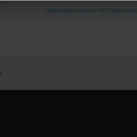
M-
Gefeliciteerd met jouw VPS diploma D
: