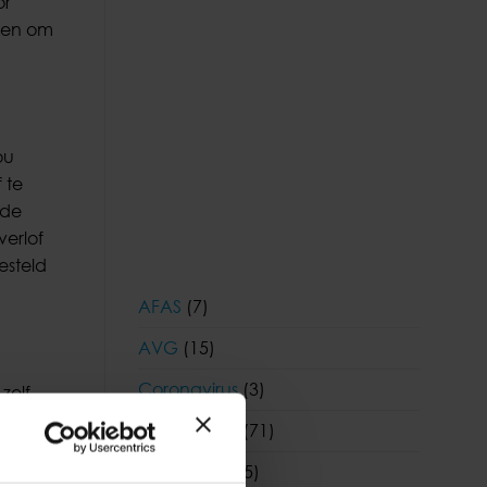
or
aken om
ou
 te
 de
erlof
esteld
AFAS
(7)
AVG
(15)
Coronavirus
(3)
zelf
door de
Coronavirus
(71)
de
Financieel
(55)