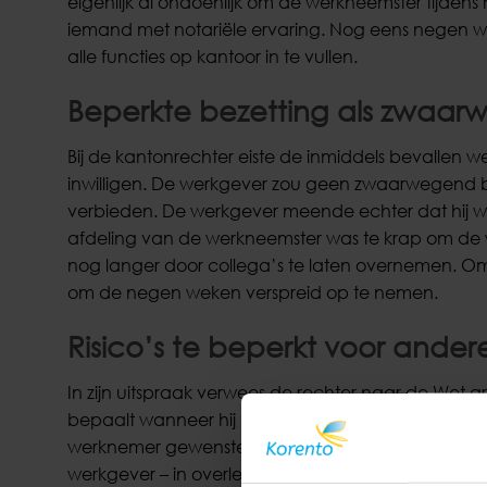
eigenlijk al ondoenlijk om de werkneemster tijden
iemand met notariële ervaring. Nog eens negen wek
alle functies op kantoor in te vullen.
Beperkte bezetting als zwaar
Bij de kantonrechter eiste de inmiddels bevallen 
inwilligen. De werkgever zou geen zwaarwegend 
verbieden. De werkgever meende echter dat hij w
afdeling van de werkneemster was te krap om de
nog langer door collega’s te laten overnemen. O
om de negen weken verspreid op te nemen.
Risico’s te beperkt voor ander
In zijn uitspraak verwees de rechter naar de Wet
bepaalt wanneer hij het ouderschapsverlof opneem
werknemer gewenste spreiding van het verlof. Bij 
werkgever – in overleg met de werknemer – de sprei