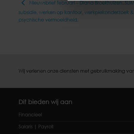
Nieuwsbrief februari – Diana Broekhuizen, SLI
subsidie, werken op kantoor, werkplekonderzoek &
psychische vermoeidheid.
Wij verlenen onze diensten met gebruikmaking van
Dit bieden wij aan
Financieel
Salaris | Payroll