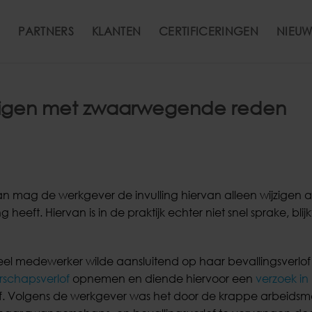
PARTNERS
KLANTEN
CERTIFICERINGEN
NIEUW
jzigen met zwaarwegende reden
mag de werkgever de invulling hiervan alleen wijzigen als
eft. Hiervan is in de praktijk echter niet snel sprake, blijk
el medewerker wilde aansluitend op haar bevallingsverlo
rschapsverlof
opnemen en diende hiervoor een
verzoek in 
af. Volgens de werkgever was het door de krappe arbeidsm