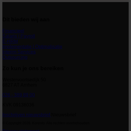
Dit bieden wij aan
Financieel
Salaris | Payroll
E-HRM
Implementatie | Optimalisatie
Interim Services
Outsourcing
Zo kun je ons bereiken
Westervoortsedijk 50
6827 AT Arnhem
026 - 389 89 00
KVK 09136036
Inschrijven nieuwsbrief
Nieuwsbrief
© Copyright 2026. Korento. Alle rechten voorbehouden