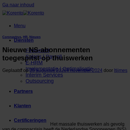
Ga naar inhoud
Menu
Coronavirus
,
HR
,
Nieuws
Diensten
Nieuwe NS-abonnementen
Financieel
Salaris | Payroll
toegespitst op thuiswerken
E-HRM
Implementatie | Optimalisatie
Geplaatst op
25 augustus 2020
4 november 2024
door
ltijmes
Interim Services
Outsourcing
Partners
Klanten
Certificeringen
Het massale thuiswerken als gevolg
van de coronacrisis heeft de Nederlandse Spoorwegen (NS)