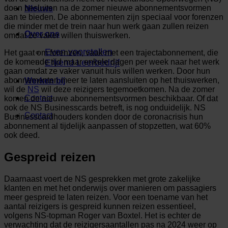
doen besluiten na de zomer nieuwe abonnementsvormen
Nieuws
aan te bieden. De abonnementen zijn speciaal voor forenzen
die minder met de trein naar hun werk gaan zullen reizen
Over ons
omdat ze vaker willen thuiswerken.
Even voorstellen
Het gaat om forenzen, vaak met een trajectabonnement, die
de komende tijd maar enkele dagen per week naar het werk
Erkend Leerbedrijf
gaan omdat ze vaker vanuit huis willen werken. Door hun
abonnementen meer te laten aansluiten op het thuiswerken,
Werken bij
wil de
NS
wil deze reizigers tegemoetkomen. Na de zomer
Contact
komen de nieuwe abonnementsvormen beschikbaar. Of dat
ook de NS Businesscards betreft, is nog onduidelijk. NS
Contact
Businesscardhouders konden door de coronacrisis hun
abonnement al tijdelijk aanpassen of stopzetten, wat 60%
ook deed.
Gespreid reizen
Daarnaast voert de NS gesprekken met grote zakelijke
klanten en met het onderwijs over manieren om passagiers
meer gespreid te laten reizen. Voor een toename van het
aantal reizigers is gespreid kunnen reizen essentieel,
volgens NS-topman Roger van Boxtel. Het is echter de
verwachting dat de reizigersaantallen pas na 2024 weer op