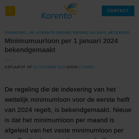
Ga
CONTACT
naar
inhoud
FINANCIEEL
,
HR
,
KORENTO NIEUWS
,
NIEUWS
,
SALARIS
,
WETGEVING
Minimumuurloon per 1 januari 2024
bekendgemaakt
GEPLAATST OP
10 OKTOBER 2023
DOOR
LTIJMES
De regeling die de indexering van het
wettelijk minimumloon voor de eerste helft
van 2024 regelt, is bekendgemaakt. Nieuw
is dat het minimumloon per maand is
afgeleid van het vaste minimumloon per