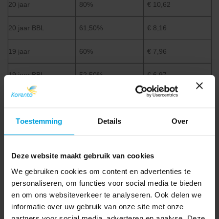
20 jaar
80%
€ 10,62
20 jaar BBL
61,50%
€ 8,16
19 jaar
60%
€ 7,96
19 jaar BBL
52,50%
€ 6,97
18 jaar
50%
€ 6,64
Toestemming
Details
Over
18 jaar BBL
45,50%
€ 6,04
17 jaar
39,50%
€ 5,24
Deze website maakt gebruik van cookies
16 jaar
34,50%
€ 4,58
We gebruiken cookies om content en advertenties te
personaliseren, om functies voor social media te bieden
15 jaar
30%
€ 3,98
en om ons websiteverkeer te analyseren. Ook delen we
informatie over uw gebruik van onze site met onze
partners voor social media, adverteren en analyse. Deze
BRON:
Rendement.nl