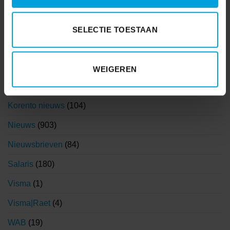
Coronavirus
(71)
Financieel
(55)
SELECTIE TOESTAAN
Functioneel beheer
(3)
HR
(242)
WEIGEREN
Klantervaringen
(1)
Korento nieuws
(104)
Nieuws
(903)
Nieuwsbrieven
(84)
Salaris
(180)
Visma
(1)
Visma|Raet
(4)
WAB
(19)