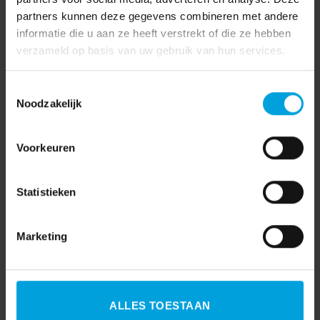
partners kunnen deze gegevens combineren met andere
informatie die u aan ze heeft verstrekt of die ze hebben
verzameld op basis van uw gebruik van hun services.
Toestemmingsselectie
Noodzakelijk
Kabinet maakt gehakt van
Omgaan met conflicten en
koopkrachtplannen Tweede
weerstand
Kamer
Voorkeuren
Statistieken
Marketing
AFAS
(7)
AVG
(15)
Coronavirus
(3)
ALLES TOESTAAN