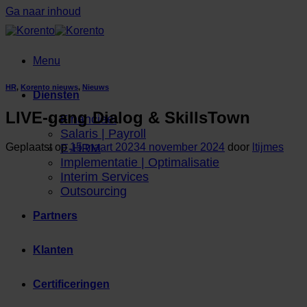
Ga naar inhoud
Menu
HR
,
Korento nieuws
,
Nieuws
Diensten
LIVE-gang Dialog & SkillsTown
Financieel
Salaris | Payroll
Geplaatst op
15 maart 2023
4 november 2024
door
ltijmes
E-HRM
Implementatie | Optimalisatie
Interim Services
Outsourcing
Partners
Klanten
Certificeringen