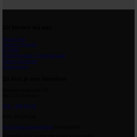
Dit bieden wij aan
Financieel
Salaris | Payroll
E-HRM
Implementatie | Optimalisatie
Interim Services
Outsourcing
Zo kun je ons bereiken
Westervoortsedijk 50
6827 AT Arnhem
026 - 389 89 00
KVK 09136036
Inschrijven nieuwsbrief
Nieuwsbrief
© Copyright 2026. Korento. Alle rechten voorbehouden