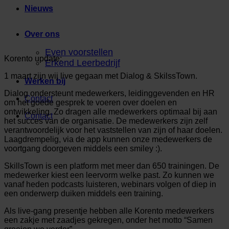
Nieuws
Over ons
Even voorstellen
Korento update:
Erkend Leerbedrijf
1 maart zijn wij live gegaan met Dialog & SkilssTown.
Werken bij
Dialog ondersteunt medewerkers, leidinggevenden en HR
Contact
om het goede gesprek te voeren over doelen en
ontwikkeling. Zo dragen alle medewerkers optimaal bij aan
Contact
het succes van de organisatie. De medewerkers zijn zelf
verantwoordelijk voor het vaststellen van zijn of haar doelen.
Laagdrempelig, via de app kunnen onze medewerkers de
voortgang doorgeven middels een smiley :).
SkillsTown is een platform met meer dan 650 trainingen. De
medewerker kiest een leervorm welke past. Zo kunnen we
vanaf heden podcasts luisteren, webinars volgen of diep in
een onderwerp duiken middels een training.
Als live-gang presentje hebben alle Korento medewerkers
een zakje met zaadjes gekregen, onder het motto “Samen