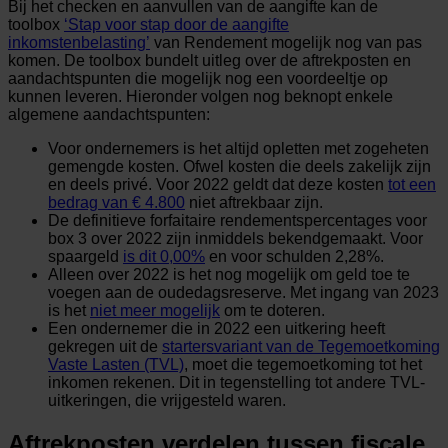
Bij het checken en aanvullen van de aangifte kan de
toolbox
‘Stap voor stap door de aangifte
inkomstenbelasting’
van Rendement mogelijk nog van pas
komen. De toolbox bundelt uitleg over de aftrekposten en
aandachtspunten die mogelijk nog een voordeeltje op
kunnen leveren. Hieronder volgen nog beknopt enkele
algemene aandachtspunten:
Voor ondernemers is het altijd opletten met zogeheten
gemengde kosten. Ofwel kosten die deels zakelijk zijn
en deels privé. Voor 2022 geldt dat deze kosten
tot een
bedrag van € 4.800
niet aftrekbaar zijn.
De definitieve forfaitaire rendementspercentages voor
box 3 over 2022 zijn inmiddels bekendgemaakt. Voor
spaargeld
is dit
0
,00%
en voor schulden 2,28%.
Alleen over 2022 is het nog mogelijk om geld toe te
voegen aan de oudedagsreserve. Met ingang van 2023
is het
niet meer mogelijk
om te doteren.
Een ondernemer die in 2022 een uitkering heeft
gekregen uit de
startersvariant van de Tegemoetkoming
Vaste Lasten (TVL)
, moet die tegemoetkoming tot het
inkomen rekenen. Dit in tegenstelling tot andere TVL-
uitkeringen, die vrijgesteld waren.
Aftrekposten verdelen tussen fiscale