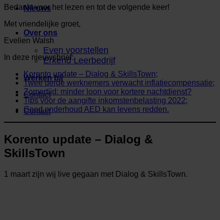
Bedankt voor het lezen en tot de volgende keer!
Nieuws
Met vriendelijke groet,
Over ons
Evelien Walsh
Even voorstellen
In deze nieuwsbrief:
Erkend Leerbedrijf
Korento update – Dialog & SkillsTown;
Werken bij
Twee derde werknemers verwacht inflatiecompensatie;
Zomertijd: minder loon voor kortere nachtdienst?
Contact
Tips voor de aangifte inkomstenbelasting 2022;
Goed onderhoud AED kan levens redden.
Contact
Korento update – Dialog &
SkillsTown
1 maart zijn wij live gegaan met Dialog & SkillsTown.