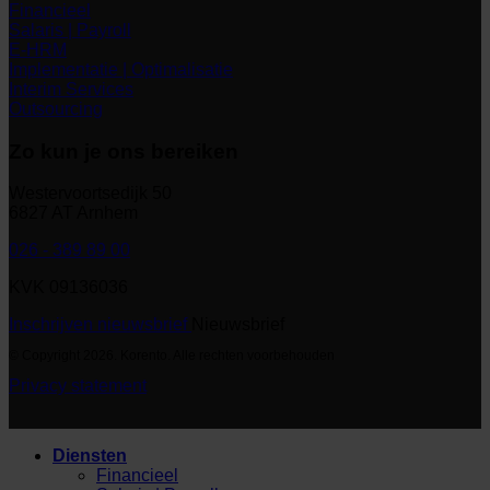
Financieel
Salaris | Payroll
E-HRM
Implementatie | Optimalisatie
Interim Services
Outsourcing
Zo kun je ons bereiken
Westervoortsedijk 50
6827 AT Arnhem
026 - 389 89 00
KVK 09136036
Inschrijven nieuwsbrief
Nieuwsbrief
© Copyright 2026. Korento. Alle rechten voorbehouden
Privacy statement
Diensten
Financieel