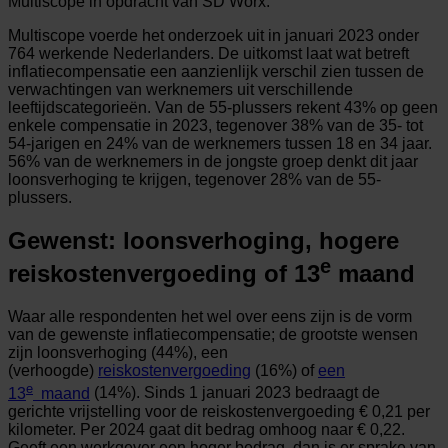
Multiscope in opdracht van SD Worx.
Multiscope voerde het onderzoek uit in januari 2023 onder
764 werkende Nederlanders. De uitkomst laat wat betreft
inflatiecompensatie een aanzienlijk verschil zien tussen de
verwachtingen van werknemers uit verschillende
leeftijdscategorieën. Van de 55-plussers rekent 43% op geen
enkele compensatie in 2023, tegenover 38% van de 35- tot
54-jarigen en 24% van de werknemers tussen 18 en 34 jaar.
56% van de werknemers in de jongste groep denkt dit jaar
loonsverhoging te krijgen, tegenover 28% van de 55-
plussers.
Gewenst: loonsverhoging, hogere
e
reiskostenvergoeding of 13
maand
Waar alle respondenten het wel over eens zijn is de vorm
van de gewenste inflatiecompensatie; de grootste wensen
zijn loonsverhoging (44%), een
(verhoogde)
reiskostenvergoeding
(16%) of
een
e
13
maand
(14%). Sinds 1 januari 2023 bedraagt de
gerichte vrijstelling voor de reiskostenvergoeding € 0,21 per
kilometer. Per 2024 gaat dit bedrag omhoog naar € 0,22.
Geeft een werkgever een hoger bedrag, dan is er sprake van