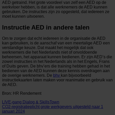
AED getraind. Het grote voordeel van zelf een AED op de
werkvloer hebben, is dat alle werknemers de AED kunnen
gebruiken. De instructies zijn zo opgesteld, dat iedereen ze
moet kunnen uitvoeren.
Instructie AED in andere talen
Om te zorgen dat echt iedereen in de organisatie de AED
kan gebruiken, is de aanschaf van een meertalige AED een
verstandige keuze. Dat maakt het mogelijk dat ook
werknemers die het Nederlands niet of onvoldoende
beheersen, het apparaat kunnen bedienen. Er zijn AED’s die
zowel instructies in het Nederlands als in het Engels, Frans
of Duits geven. De bhv’ers die training hebben gehad in het
bedienen van de AED kunnen deze kennis overdragen aan
de overige werknemers. De
bhv
kan bijvoorbeeld
instructiekaarten laten maken voor reanimatie en gebruik van
de AED.
Bron: HR Rendement
LIVE-gang Dialog & SkillsTown
CO2-registratieplicht grote werkgevers uitgesteld naar 1
januari 2024