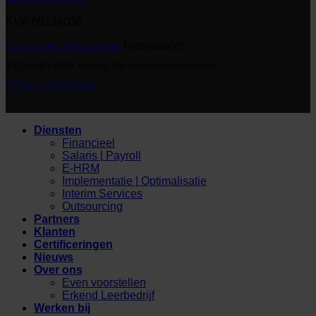
KVK 09136036
Inschrijven nieuwsbrief
Nieuwsbrief
© Copyright 2026. Korento. Alle rechten voorbehouden
Privacy statement
Diensten
Financieel
Salaris | Payroll
E-HRM
Implementatie | Optimalisatie
Interim Services
Outsourcing
Partners
Klanten
Certificeringen
Nieuws
Over ons
Even voorstellen
Erkend Leerbedrijf
Werken bij