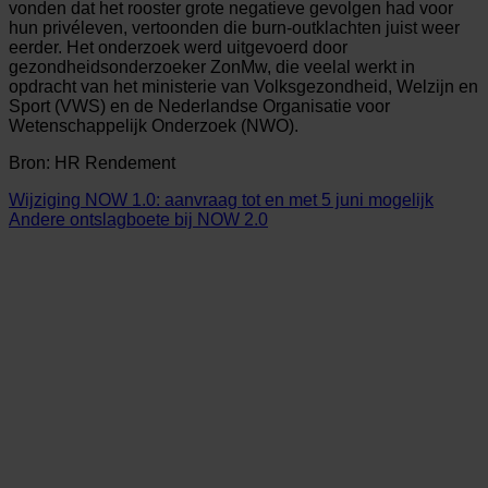
vonden dat het rooster grote negatieve gevolgen had voor
hun privéleven, vertoonden die burn-outklachten juist weer
eerder. Het onderzoek werd uitgevoerd door
gezondheidsonderzoeker ZonMw, die veelal werkt in
opdracht van het ministerie van Volksgezondheid, Welzijn en
Sport (VWS) en de Nederlandse Organisatie voor
Wetenschappelijk Onderzoek (NWO).
Bron: HR Rendement
Wijziging NOW 1.0: aanvraag tot en met 5 juni mogelijk
Andere ontslagboete bij NOW 2.0