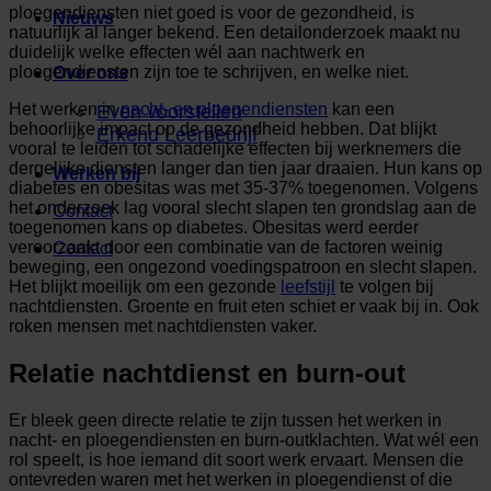
ploegendiensten niet goed is voor de gezondheid, is
Nieuws
natuurlijk al langer bekend. Een detailonderzoek maakt nu
duidelijk welke effecten wél aan nachtwerk en
ploegendiensten zijn toe te schrijven, en welke niet.
Over ons
Het werken in
nacht- en ploegendiensten
kan een
Even voorstellen
behoorlijke impact op de gezondheid hebben. Dat blijkt
Erkend Leerbedrijf
vooral te leiden tot schadelijke effecten bij werknemers die
dergelijke diensten langer dan tien jaar draaien. Hun kans op
Werken bij
diabetes en obesitas was met 35-37% toegenomen. Volgens
het onderzoek lag vooral slecht slapen ten grondslag aan de
Contact
toegenomen kans op diabetes. Obesitas werd eerder
veroorzaakt door een combinatie van de factoren weinig
Contact
beweging, een ongezond voedingspatroon en slecht slapen.
Het blijkt moeilijk om een gezonde
leefstijl
te volgen bij
nachtdiensten. Groente en fruit eten schiet er vaak bij in. Ook
roken mensen met nachtdiensten vaker.
Relatie nachtdienst en burn-out
Er bleek geen directe relatie te zijn tussen het werken in
nacht- en ploegendiensten en burn-outklachten. Wat wél een
rol speelt, is hoe iemand dit soort werk ervaart. Mensen die
ontevreden waren met het werken in ploegendienst of die