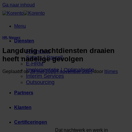
Ga naar inhoud
Menu
HR
,
Nieuws
Diensten
Langdurig nachtdiensten draaien
Financieel
Salaris | Payroll
heeft nadelige gevolgen
E-HRM
Implementatie | Optimalisatie
Geplaatst op
29 mei 2020
4 november 2024
door
ltijmes
Interim Services
Outsourcing
Partners
Klanten
Certificeringen
Dat nachtwerk en werk in