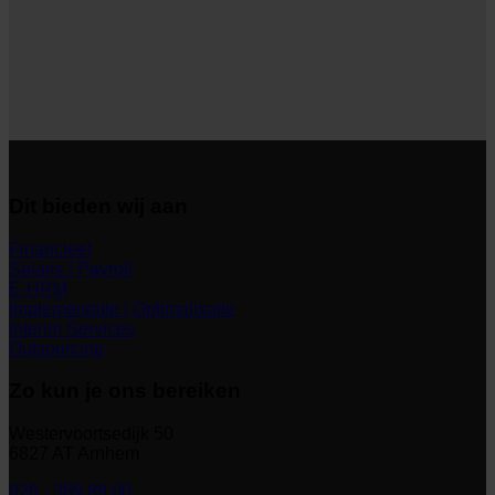
Dit bieden wij aan
Financieel
Salaris | Payroll
E-HRM
Implementatie | Optimalisatie
Interim Services
Outsourcing
Zo kun je ons bereiken
Westervoortsedijk 50
6827 AT Arnhem
026 - 389 89 00