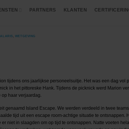
ENSTEN
PARTNERS
KLANTEN
CERTIFICERI
SALARIS
,
WETGEVING
n tijdens ons jaarlijkse personeelsuitje. Het was een dag vol p
ck in het pittoreske Hank. Tijdens de picknick werd Marion ver
 op haar verjaardag.
iteit genaamd Island Escape. We werden verdeeld in twee teams
alde tijd uit een escape room-achtige situatie te ontsnappen. 
 er niet in slaagden om op tijd te ontsnappen. Natte voeten he