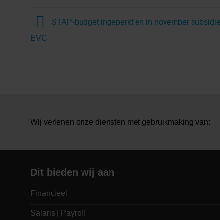
STAP-budget ingeperkt en in november subsidie
EVC
Wij verlenen onze diensten met gebruikmaking van:
Dit bieden wij aan
Financieel
Salaris | Payroll