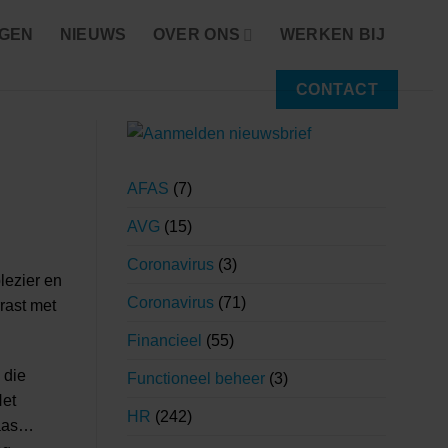
NGEN
NIEUWS
OVER ONS
WERKEN BIJ
CONTACT
AFAS
(7)
AVG
(15)
Coronavirus
(3)
lezier en
Coronavirus
(71)
rast met
Financieel
(55)
 die
Functioneel beheer
(3)
Het
HR
(242)
laas…