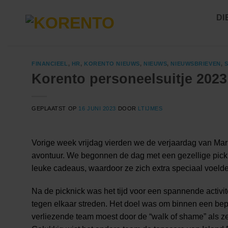
Ga
DI
naar
inhoud
FINANCIEEL
,
HR
,
KORENTO NIEUWS
,
NIEUWS
,
NIEUWSBRIEVEN
,
Korento personeelsuitje 2023
GEPLAATST OP
16 JUNI 2023
DOOR
LTIJMES
Vorige week vrijdag vierden we de verjaardag van Mario
avontuur. We begonnen de dag met een gezellige pickni
leuke cadeaus, waardoor ze zich extra speciaal voelde
Na de picknick was het tijd voor een spannende activ
tegen elkaar streden. Het doel was om binnen een bepa
verliezende team moest door de “walk of shame” als ze