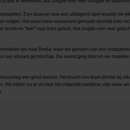
 Escape te verbreken, wat zorgde voor veel vreugde en opwindi
 teamspelen. Een daarvan was een uitdagend spel waarbij we el
en volgen. Het werd extra verwarrend gemaakt doordat links re
aar rechts en “bier” naar links geleid. Het zorgde voor veel gelach
ertrokken we naar Breda, waar we genoten van een ontspannen
noot van elkaars gezelschap. De avond ging door en we maakten
verjaardag een groot succes. Het bracht ons team dichter bij elk
. We kijken nu al uit naar het volgende jaarlijkse uitje waar w
n.