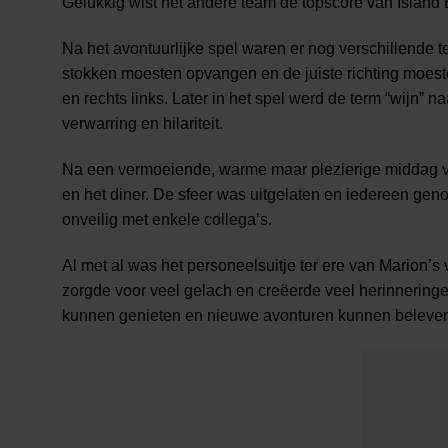
Gelukkig wist het andere team de topscore van Island
Na het avontuurlijke spel waren er nog verschillende
stokken moesten opvangen en de juiste richting moest
en rechts links. Later in het spel werd de term “wijn” n
verwarring en hilariteit.
Na een vermoeiende, warme maar plezierige middag v
en het diner. De sfeer was uitgelaten en iedereen ge
onveilig met enkele collega’s.
Al met al was het personeelsuitje ter ere van Marion’s 
zorgde voor veel gelach en creëerde veel herinneringen
kunnen genieten en nieuwe avonturen kunnen beleve