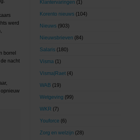
ng.
Klantervaringen
(1)
Korento nieuws
(104)
kaars
chts werd
Nieuws
(903)
,
Nieuwsbrieven
(84)
Salaris
(180)
 borrel
 de nacht
Visma
(1)
Visma|Raet
(4)
aar,
WAB
(19)
e opnieuw
Wetgeving
(99)
WKR
(7)
Youforce
(6)
Zorg en welzijn
(28)