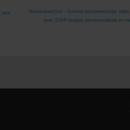
Nieuwsbrief juni – Korento personeelsuitje, net
 voor
loon, STAP budget, pensioenstelsel en m