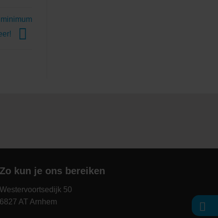
to minimum
eer!
Zo kun je ons bereiken
Westervoortsedijk 50
6827 AT Arnhem