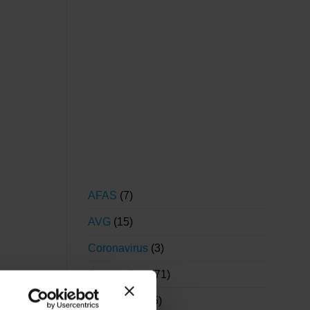
AFAS
(7)
AVG
(15)
Coronavirus
(3)
Coronavirus
(71)
Financieel
(55)