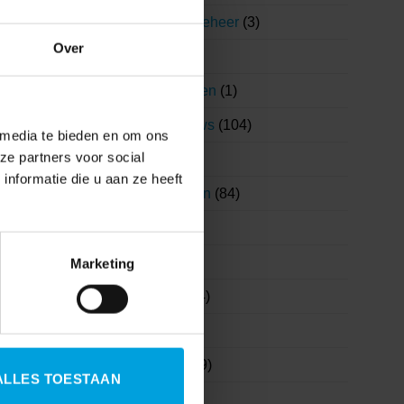
Functioneel beheer
(3)
Over
HR
(242)
Klantervaringen
(1)
Korento nieuws
(104)
 media te bieden en om ons
ze partners voor social
Nieuws
(903)
nformatie die u aan ze heeft
Nieuwsbrieven
(84)
Salaris
(180)
Visma
(1)
Marketing
Visma|Raet
(4)
WAB
(19)
Wetgeving
(99)
ALLES TOESTAAN
2022
WKR
(7)