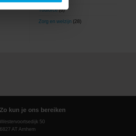
Youforce
(6)
Zorg en welzijn
(28)
Zo kun je ons bereiken
Westervoortsedijk 50
6827 AT Arnhem