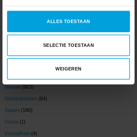
Coronavirus
(3)
Coronavirus
(71)
ALLES TOESTAAN
Financieel
(55)
Functioneel beheer
(3)
SELECTIE TOESTAAN
HR
(242)
Klantervaringen
(1)
WEIGEREN
Korento nieuws
(104)
Nieuws
(903)
Nieuwsbrieven
(84)
Salaris
(180)
Visma
(1)
Visma|Raet
(4)