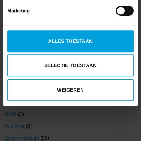
Klantervaringen
(1)
Marketing
Korento nieuws
(104)
Nieuws
(903)
ALLES TOESTAAN
Nieuwsbrieven
(84)
Salaris
(180)
SELECTIE TOESTAAN
Visma
(1)
Visma|Raet
(4)
WEIGEREN
WAB
(19)
Wetgeving
(99)
WKR
(7)
Youforce
(6)
Zorg en welzijn
(28)