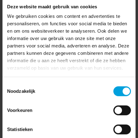
Deze website maakt gebruik van cookies
‘Geen late pgb-betalingen
Meer banen voor
door gebruik blauwe pen’
arbeidsbeperkte werknemer
We gebruiken cookies om content en advertenties te
personaliseren, om functies voor social media te bieden
en om ons websiteverkeer te analyseren. Ook delen we
informatie over uw gebruik van onze site met onze
partners voor social media, adverteren en analyse. Deze
partners kunnen deze gegevens combineren met andere
informatie die u aan ze heeft verstrekt of die ze hebben
AFAS
(7)
verzameld op basis van uw gebruik van hun services.
AVG
(15)
Toestemmingsselectie
Coronavirus
(3)
Noodzakelijk
Coronavirus
(71)
Financieel
(55)
Voorkeuren
Functioneel beheer
(3)
Statistieken
HR
(242)