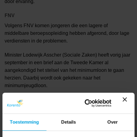
door ervaring.
FNV
Volgens FNV komen jongeren die een lagere of
middelbare beroepsopleiding hebben afgerond, door lage
verdiensten in de problemen.
Minister Lodewijk Asscher (Sociale Zaken) heeft vorig jaar
september in een brief aan de Tweede Kamer al
aangekondigd het stelsel van het minimumloon te gaan
herzien. Daarbij wordt ook gekeken naar het
minimumjeugdloon.
Bron:
NU.nl
Toestemming
Details
Over