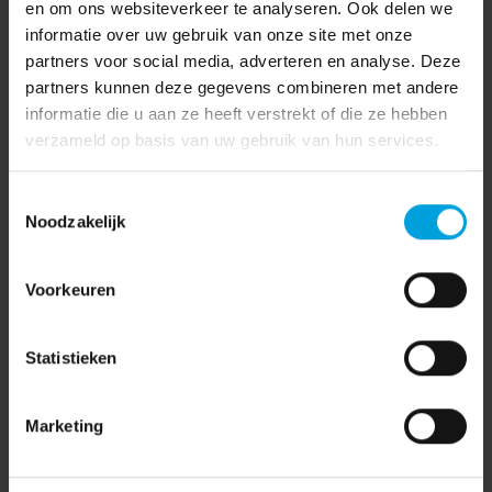
en om ons websiteverkeer te analyseren. Ook delen we
informatie over uw gebruik van onze site met onze
partners voor social media, adverteren en analyse. Deze
partners kunnen deze gegevens combineren met andere
informatie die u aan ze heeft verstrekt of die ze hebben
verzameld op basis van uw gebruik van hun services.
Toestemmingsselectie
Noodzakelijk
Voorkeuren
AFAS
(7)
Statistieken
AVG
(15)
Marketing
Coronavirus
(3)
Coronavirus
(71)