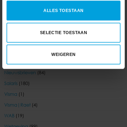
Financieel
(55)
ALLES TOESTAAN
Functioneel beheer
(3)
HR
(242)
SELECTIE TOESTAAN
Klantervaringen
(1)
Korento nieuws
(104)
WEIGEREN
Nieuws
(903)
Nieuwsbrieven
(84)
Salaris
(180)
Visma
(1)
Visma|Raet
(4)
WAB
(19)
Wetgeving
(99)