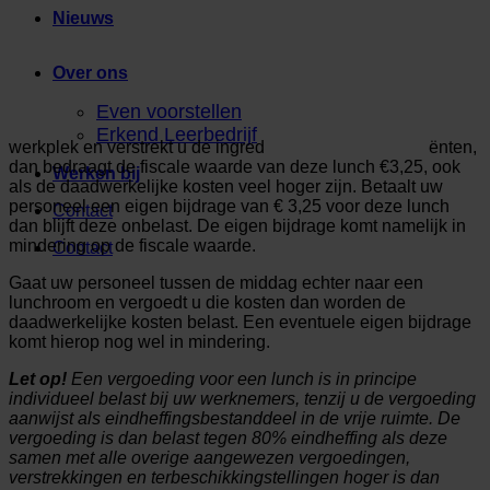
Nieuws
Over ons
Even voorstellen
Erkend Leerbedrijf
werkplek en verstrekt u de ingred
ënten,
dan bedraagt de fiscale waarde van deze lunch €3,25, ook
Werken bij
als de daadwerkelijke kosten veel hoger zijn. Betaalt uw
personeel een eigen bijdrage van € 3,25 voor deze lunch
Contact
dan blijft deze onbelast. De eigen bijdrage komt namelijk in
mindering op de fiscale waarde.
Contact
Gaat uw personeel tussen de middag echter naar een
lunchroom en vergoedt u die kosten dan worden de
daadwerkelijke kosten belast. Een eventuele eigen bijdrage
komt hierop nog wel in mindering.
Let op!
Een vergoeding voor een lunch is in principe
individueel belast bij uw werknemers, tenzij u de vergoeding
aanwijst als eindheffingsbestanddeel in de vrije ruimte. De
vergoeding is dan belast tegen 80% eindheffing als deze
samen met alle overige aangewezen vergoedingen,
verstrekkingen en terbeschikkingstellingen hoger is dan