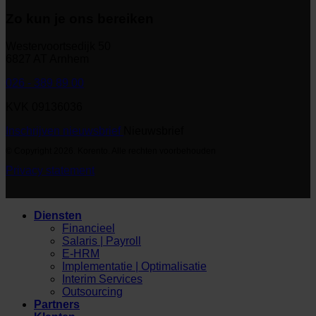
Zo kun je ons bereiken
Westervoortsedijk 50
6827 AT Arnhem
026 - 389 89 00
KVK 09136036
Inschrijven nieuwsbrief
Nieuwsbrief
© Copyright 2026. Korento. Alle rechten voorbehouden
Privacy statement
Diensten
Financieel
Salaris | Payroll
E-HRM
Implementatie | Optimalisatie
Interim Services
Outsourcing
Partners