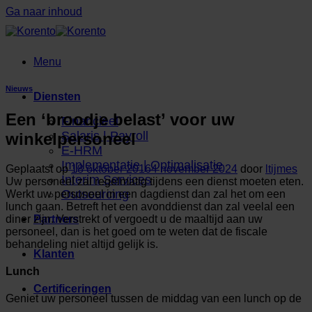
Ga naar inhoud
Menu
Nieuws
Diensten
Een ‘broodje belast’ voor uw
Financieel
Salaris | Payroll
winkelpersoneel
E-HRM
Implementatie | Optimalisatie
Geplaatst op
18 oktober 2016
4 november 2024
door
ltijmes
Interim Services
Uw personeel zal regelmatig tijdens een dienst moeten eten.
Outsourcing
Werkt uw personeel in een dagdienst dan zal het om een
lunch gaan. Betreft het een avonddienst dan zal veelal een
diner zijn. Verstrekt of vergoedt u de maaltijd aan uw
Partners
personeel, dan is het goed om te weten dat de fiscale
behandeling niet altijd gelijk is.
Klanten
Lunch
Certificeringen
Geniet uw personeel tussen de middag van een lunch op de