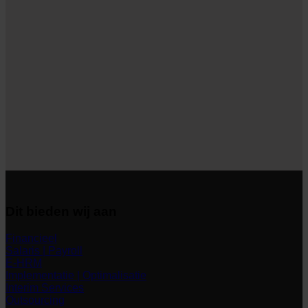
Dit bieden wij aan
Financieel
Salaris | Payroll
E-HRM
Implementatie | Optimalisatie
Interim Services
Outsourcing