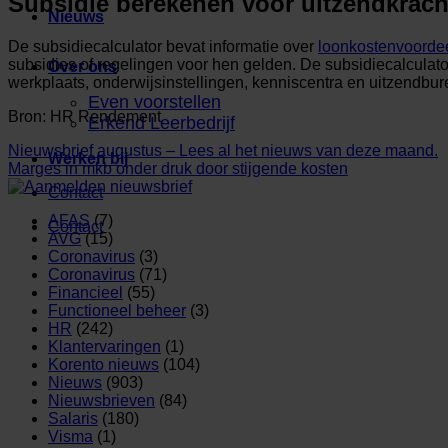
Subsidie berekenen voor uitzendkrac
Nieuws
De subsidiecalculator bevat informatie over
loonkostenvoorde
subsidies of regelingen voor hen gelden. De subsidiecalculat
Over ons
werkplaats, onderwijsinstellingen, kenniscentra en uitzendbur
Even voorstellen
Bron: HR Rendement
Erkend Leerbedrijf
Nieuwsbrief augustus – Lees al het nieuws van deze maand.
Werken bij
Marges in mkb onder druk door stijgende kosten
Contact
AFAS
(7)
Contact
AVG
(15)
Coronavirus
(3)
Coronavirus
(71)
Financieel
(55)
Functioneel beheer
(3)
HR
(242)
Klantervaringen
(1)
Korento nieuws
(104)
Nieuws
(903)
Nieuwsbrieven
(84)
Salaris
(180)
Visma
(1)