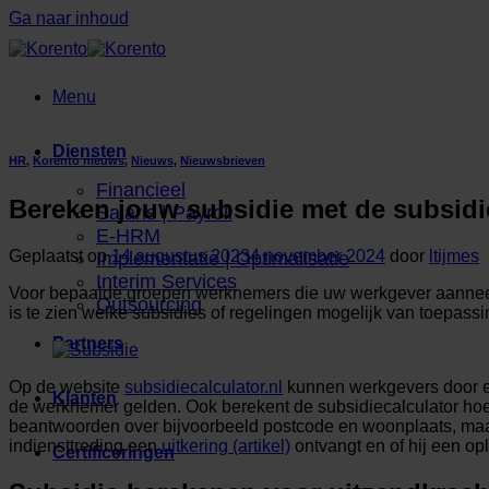
Ga naar inhoud
Menu
Diensten
HR
,
Korento nieuws
,
Nieuws
,
Nieuwsbrieven
Financieel
Bereken jouw subsidie met de subsidi
Salaris | Payroll
E-HRM
Geplaatst op
14 augustus 2023
4 november 2024
door
ltijmes
Implementatie | Optimalisatie
Interim Services
Voor bepaalde groepen werknemers die uw werkgever aanneemt o
Outsourcing
is te zien welke subsidies of regelingen mogelijk van toepass
Partners
Op de website
subsidiecalculator.nl
kunnen werkgevers door ee
Klanten
de werknemer gelden. Ook berekent de subsidiecalculator h
beantwoorden over bijvoorbeeld postcode en woonplaats, maar
indiensttreding een
uitkering (artikel)
ontvangt en of hij een op
Certificeringen