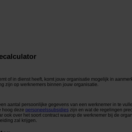
ecalculator
f in dienst heeft, komt jouw organisatie mogelijk in aanmerki
ing zijn op werknemers binnen jouw organisatie.
n aantal persoonlijke gegevens van een werknemer in te vulle
oe hoog deze
personeelssubsidies
zijn en wat de regelingen pre
 ook over het soort contract waarop de werknemer bij de organi
leiding zal krijgen.