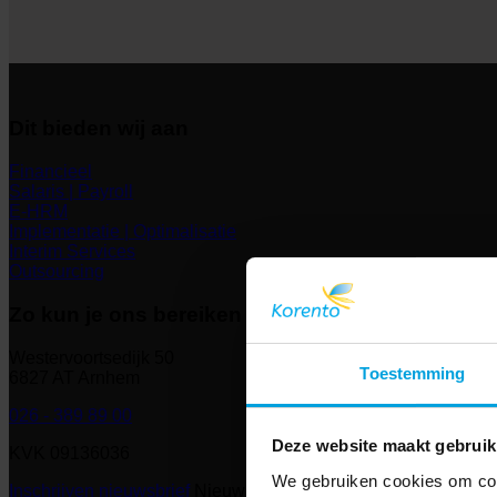
Dit bieden wij aan
Financieel
Salaris | Payroll
E-HRM
Implementatie | Optimalisatie
Interim Services
Outsourcing
Zo kun je ons bereiken
Westervoortsedijk 50
Toestemming
6827 AT Arnhem
026 - 389 89 00
Deze website maakt gebruik
KVK 09136036
We gebruiken cookies om cont
Inschrijven nieuwsbrief
Nieuwsbrief