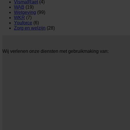
Visma|Raet
(4)
WAB
(19)
Wetgeving
(99)
WKR
(7)
Youforce
(6)
Zorg en welzijn
(28)
Wij verlenen onze diensten met gebruikmaking van: