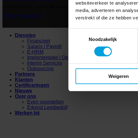
websiteverkeer te analyseren
© Copyright 2026. Korento. Alle rechten voorbehouden
media, adverteren en analys
Privacy statement
verstrekt of die ze hebben v
Toestemmingsselectie
Diensten
Noodzakelijk
Financieel
Salaris | Payroll
E-HRM
Implementatie | Optimalisatie
Interim Services
Outsourcing
Partners
Weigeren
Klanten
Certificeringen
Nieuws
Over ons
Even voorstellen
Erkend Leerbedrijf
Werken bij