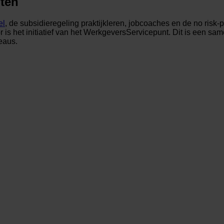
hten
el
, de subsidieregeling praktijkleren, jobcoaches en de no risk-
or is het initiatief van het WerkgeversServicepunt. Dit is een
eaus.