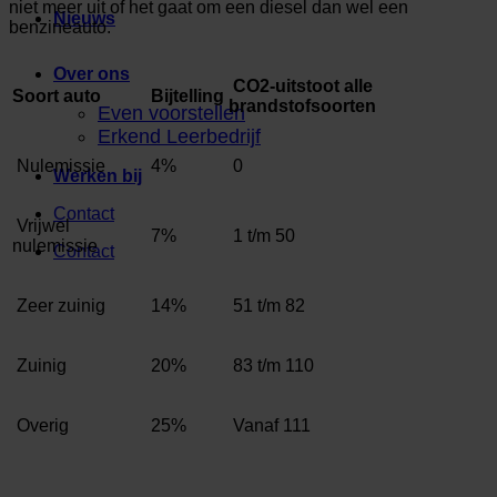
niet meer uit of het gaat om een diesel dan wel een
Nieuws
benzineauto.
Over ons
CO2-uitstoot alle
Soort auto
Bijtelling
brandstofsoorten
Even voorstellen
Erkend Leerbedrijf
Nulemissie
4%
0
Werken bij
Contact
Vrijwel
7%
1 t/m 50
nulemissie
Contact
Zeer zuinig
14%
51 t/m 82
Zuinig
20%
83 t/m 110
Overig
25%
Vanaf 111