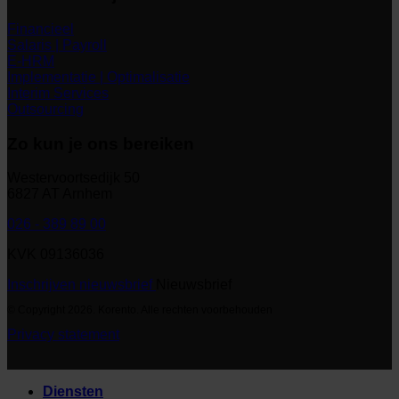
Financieel
Salaris | Payroll
E-HRM
Implementatie | Optimalisatie
Interim Services
Outsourcing
Zo kun je ons bereiken
Westervoortsedijk 50
6827 AT Arnhem
026 - 389 89 00
KVK 09136036
Inschrijven nieuwsbrief
Nieuwsbrief
© Copyright 2026. Korento. Alle rechten voorbehouden
Privacy statement
Diensten