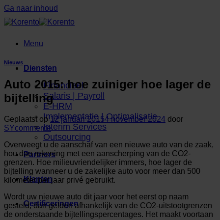
Ga naar inhoud
Menu
Nieuws
Diensten
Auto 2015: hoe zuiniger hoe lager de
Financieel
Salaris | Payroll
bijtelling
E-HRM
Implementatie | Optimalisatie
Geplaatst op
12 januari 2015
4 november 2024
door
Interim Services
SYcommerce
Outsourcing
Overweegt u de aanschaf van een nieuwe auto van de zaak,
hou dan rekening met een aanscherping van de CO2-
Partners
grenzen. Hoe milieuvriendelijker immers, hoe lager de
bijtelling wanneer u de zakelijke auto voor meer dan 500
Klanten
kilometer per jaar privé gebruikt.
Wordt uw nieuwe auto dit jaar voor het eerst op naam
Certificeringen
gesteld, dan gelden afhankelijk van de CO2-uitstootgrenzen
de onderstaande bijtellingspercentages. Het maakt voortaan