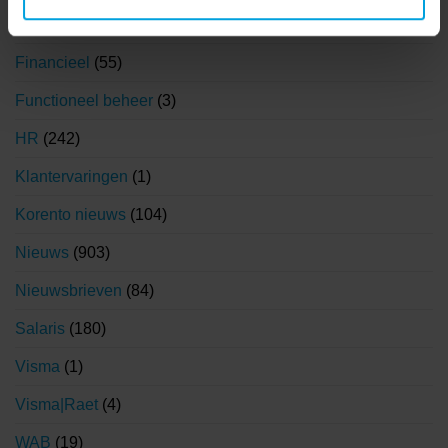
Coronavirus
(71)
Financieel
(55)
Functioneel beheer
(3)
HR
(242)
Klantervaringen
(1)
Korento nieuws
(104)
Nieuws
(903)
Nieuwsbrieven
(84)
Salaris
(180)
Visma
(1)
Visma|Raet
(4)
WAB
(19)