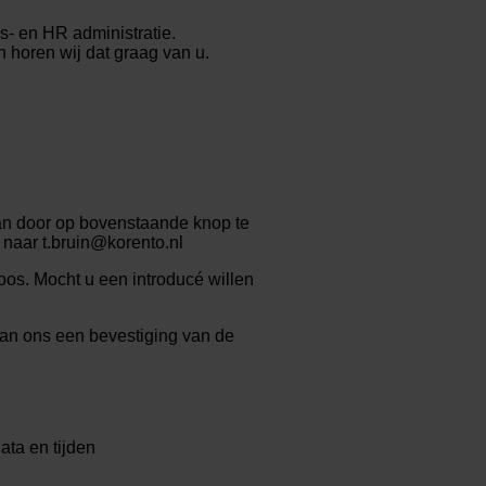
is- en HR administratie.
 horen wij dat graag van u.
aan door op bovenstaande knop te
n naar t.bruin@korento.nl
oos. Mocht u een introducé willen
van ons een bevestiging van de
ata en tijden