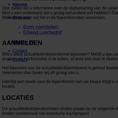
Nieuws
Ook zullen wij u informeren over de digitalisering van de salar
Mist u een onderwerp dat u graag behandeld wilt hebben? Dan
Wellicht kunnen wij het in de bijeenkomsten verwerken.
Over ons
Even voorstellen
Erkend Leerbedrijf
AANMELDEN
Werken bij
Contact
Wilt u deze actualiteitenbijeenkomst bijwonen? Meldt u dan 
drukken en het formulier in te vullen, of door een mail te sture
Contact
Het bijwonen van de actualiteitenbijeenkomst is geheel kostel
meenemen dan horen wij dit graag van u.
Uiterlijk een week voor de bijeenkomst van uw keuze krijgt u 
locatie.
LOCATIES
De actualiteitenbijeenkomsten vinden plaats op de volgende d
(onder voorbehoud van eventuele wijzigingen):