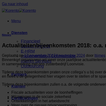
Ga naar inhoud
Menu
Diensten
Nieuws
Financieel
Actualiteitenbijeenkomsten 2018: o.a.
Salaris | Payroll
E-HRM
Geplaatst op
17 november 2017
4 november 2024
door
ltijmes
Implementatie | Optimalisatie
Binnenkort organiseren wij weer onze jaarlijkse actualiteiten
Interim Services
in samenwerking met ons zusterbedrijf Loonvisie.
Outsourcing
Tijdens deze bijeenkomsten praten onze collega’s u bij over d
Partners
en heeft u de gelegenheid hier vragen over te stellen of te sp
Tijdens deze bijeenkomsten zullen o.a. de volgende onderwe
Klanten
Fiscale actualiteiten voor de loonheffingen
Wijzigingen in de sociale zekerheid
Certificeringen
Ontwikkelingen in het arbeidsrecht
Meer over de nieuwe privacywetgeving