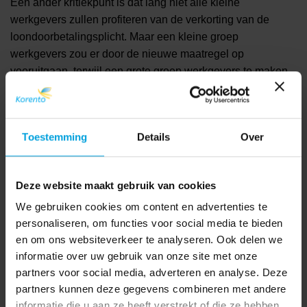
Een ander kritiekpunt is dat lang niet alle kleine
werkgevers zullen profiteren van de verkorting van de
loondoorbetalingsplicht. Maar een kleine groep
werkgevers zou er door de nieuwe maatregel op
vooruitgaan, terwijl een grote groep werkgevers te maken
krijgt met een hogere premie.
Minister Koolmees van Sociale Zaken en
Werkgelegenheid heeft aangegeven dat hij wil vasthouden
Toestemming
Details
Over
aan de plannen die in het regeerakkoord zijn gemaakt. Wel
gaat hij met de werkgeversorganisaties en vakbonden in
gesprek om te onderzoeken hoe de plannen verder
Deze website maakt gebruik van cookies
aangescherpt kunnen worden.
We gebruiken cookies om content en advertenties te
Bron: Rendement
personaliseren, om functies voor social media te bieden
en om ons websiteverkeer te analyseren. Ook delen we
informatie over uw gebruik van onze site met onze
partners voor social media, adverteren en analyse. Deze
partners kunnen deze gegevens combineren met andere
informatie die u aan ze heeft verstrekt of die ze hebben