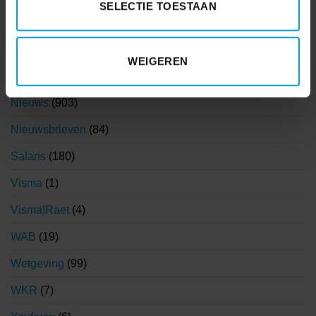
SELECTIE TOESTAAN
HR
(242)
Klantervaringen
(1)
WEIGEREN
Korento nieuws
(104)
Nieuws
(903)
Nieuwsbrieven
(84)
Salaris
(180)
Visma
(1)
Visma|Raet
(4)
WAB
(19)
Wetgeving
(99)
WKR
(7)