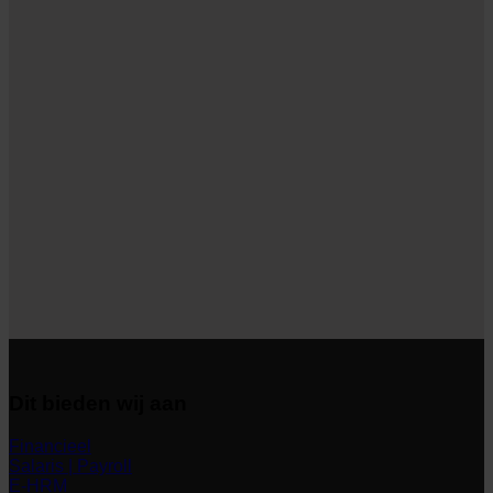
Dit bieden wij aan
Financieel
Salaris | Payroll
E-HRM