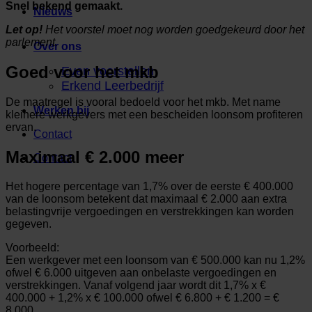
Snel bekend gemaakt.
Nieuws
Let op!
Het voorstel moet nog worden goedgekeurd door het
parlement.
Over ons
Goed voor het mkb
Even voorstellen
Erkend Leerbedrijf
De maatregel is vooral bedoeld voor het mkb. Met name
Werken bij
kleinere werkgevers met een bescheiden loonsom profiteren
ervan.
Contact
Maximaal € 2.000 meer
Contact
Het hogere percentage van 1,7% over de eerste € 400.000
van de loonsom betekent dat maximaal € 2.000 aan extra
belastingvrije vergoedingen en verstrekkingen kan worden
gegeven.
Voorbeeld:
Een werkgever met een loonsom van € 500.000 kan nu 1,2%
ofwel € 6.000 uitgeven aan onbelaste vergoedingen en
verstrekkingen. Vanaf volgend jaar wordt dit 1,7% x €
400.000 + 1,2% x € 100.000 ofwel € 6.800 + € 1.200 = €
8.000.