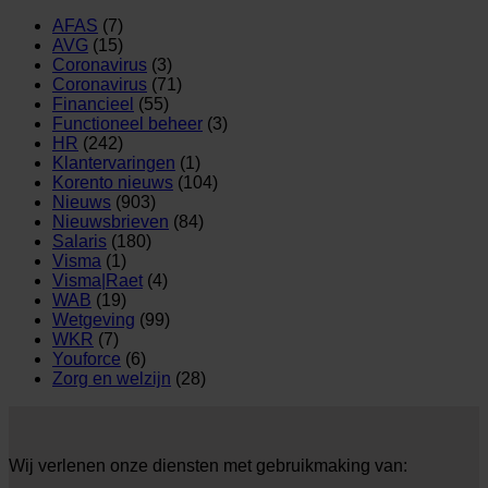
AFAS
(7)
AVG
(15)
Coronavirus
(3)
Coronavirus
(71)
Financieel
(55)
Functioneel beheer
(3)
HR
(242)
Klantervaringen
(1)
Korento nieuws
(104)
Nieuws
(903)
Nieuwsbrieven
(84)
Salaris
(180)
Visma
(1)
Visma|Raet
(4)
WAB
(19)
Wetgeving
(99)
WKR
(7)
Youforce
(6)
Zorg en welzijn
(28)
Wij verlenen onze diensten met gebruikmaking van: