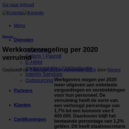
Ga naar inhoud
Menu
Nieuws
Diensten
Werkkostenregeling per 2020
Financieel
Salaris | Payroll
verruimd
E-HRM
Implementatie | Optimalisatie
Geplaatst op
7 februari 2019
4 november 2024
door
ltijmes
Interim Services
Werkgevers mogen per 2020
Outsourcing
meer uitgeven aan onbelaste
vergoedingen en verstrekkingen
Partners
voor hun personeel. De
verruiming heeft de vorm van
Klanten
een verhoogd percentage van
1,7% tot een loonsom van €
400.000. Daarboven blijft het
Certificeringen
bestaande percentage van 1,2%
gelden. Dit heeft staatssecretaris