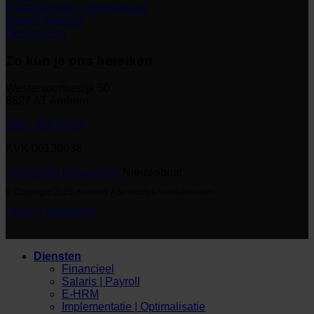
Implementatie | Optimalisatie
Interim Services
Outsourcing
Zo kun je ons bereiken
Westervoortsedijk 50
6827 AT Arnhem
026 - 389 89 00
KVK 09136036
Inschrijven nieuwsbrief
Nieuwsbrief
© Copyright 2026. Korento. Alle rechten voorbehouden
Privacy statement
Diensten
Financieel
Salaris | Payroll
E-HRM
Implementatie | Optimalisatie