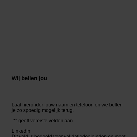
Wij bellen jou
Laat hieronder jouw naam en telefoon en we bellen
je zo spoedig mogelijk terug.
"
*
" geeft vereiste velden aan
LinkedIn
Dit veld is bedoeld voor validatiedoeleinden en moet