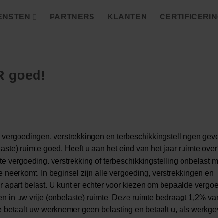
ENSTEN
PARTNERS
KLANTEN
CERTIFICERI
R goed!
t vergoedingen, verstrekkingen en terbeschikkingstellingen gev
aste) ruimte goed. Heeft u aan het eind van het jaar ruimte ove
te vergoeding, verstrekking of terbeschikkingstelling onbelast 
e neerkomt. In beginsel zijn alle vergoeding, verstrekkingen en
er apart belast. U kunt er echter voor kiezen om bepaalde vergo
en in uw vrije (onbelaste) ruimte. Deze ruimte bedraagt 1,2% v
te betaalt uw werknemer geen belasting en betaalt u, als werkge