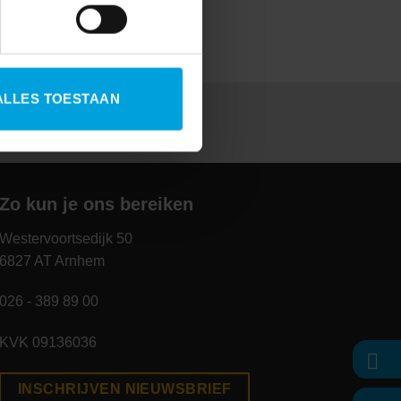
ALLES TOESTAAN
Zo kun je ons bereiken
Westervoortsedijk 50
6827 AT Arnhem
026 - 389 89 00
KVK 09136036
INSCHRIJVEN NIEUWSBRIEF