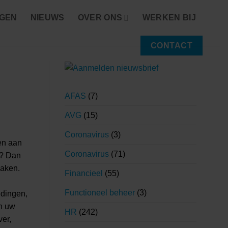
NGEN
NIEUWS
OVER ONS
WERKEN BIJ
CONTACT
AFAS
(7)
AVG
(15)
Coronavirus
(3)
en aan
Coronavirus
(71)
r? Dan
maken.
Financieel
(55)
Functioneel beheer
(3)
edingen,
an uw
HR
(242)
ver,