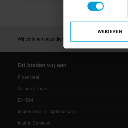
WEIGEREN
Wij verlenen onze diensten met gebruikmaking van:
Dit bieden wij aan
Financieel
Salaris | Payroll
E-HRM
Implementatie | Optimalisatie
Interim Services