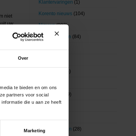
Klantervaringen
(1)
Korento nieuws
(104)
m niet
uit uw
Nieuws
(903)
w vrije
Nieuwsbrieven
(84)
Salaris
(180)
Over
Visma
(1)
belast?
Visma|Raet
(4)
WAB
(19)
 media te bieden en om ons
Wetgeving
(99)
ze partners voor social
nformatie die u aan ze heeft
WKR
(7)
Youforce
(6)
ente
Zorg en welzijn
(28)
Marketing