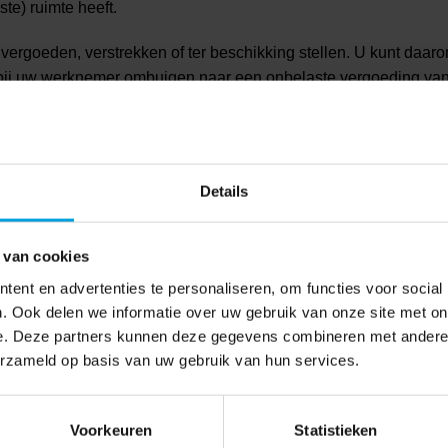
te) ruimte heeft.
vergoeden, verstrekken of ter beschikking stellen. U kunt daaro
t bij uw werknemer ombuigen naar een onbelaste vergoeding van
het einde van het jaar ruimte over houdt. Begroot het gebruik van u
 achteraf herstellen. Heeft u bijvoorbeeld met een werknemer
Details
eft u deze per abuis toch op de loonstrook van de werknemer 
 van cookies
ent en advertenties te personaliseren, om functies voor social
. Ook delen we informatie over uw gebruik van onze site met on
e. Deze partners kunnen deze gegevens combineren met andere i
erzameld op basis van uw gebruik van hun services.
ie
Van oudedagsverplichting naar lijfr
Voorkeuren
Statistieken