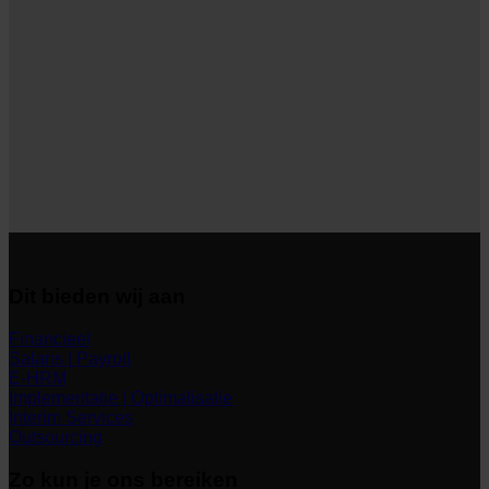
Dit bieden wij aan
Financieel
Salaris | Payroll
E-HRM
Implementatie | Optimalisatie
Interim Services
Outsourcing
Zo kun je ons bereiken