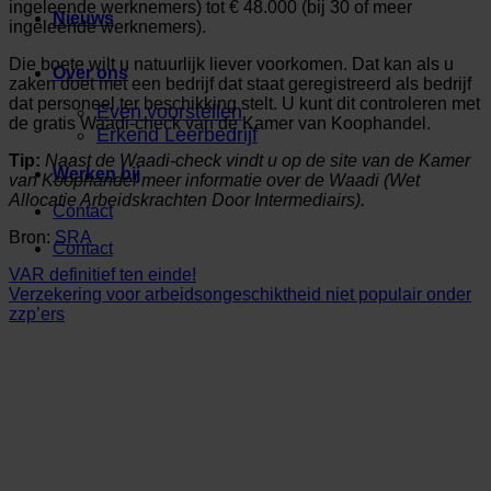
ingeleende werknemers) tot € 48.000 (bij 30 of meer
Nieuws
ingeleende werknemers).
Die boete wilt u natuurlijk liever voorkomen. Dat kan als u
Over ons
zaken doet met een bedrijf dat staat geregistreerd als bedrijf
dat personeel ter beschikking stelt. U kunt dit controleren met
Even voorstellen
de gratis Waadi-check van de Kamer van Koophandel.
Erkend Leerbedrijf
Tip:
Naast de Waadi-check vindt u op de site van de Kamer
Werken bij
van Koophandel meer informatie over de Waadi (Wet
Allocatie Arbeidskrachten Door Intermediairs).
Contact
Bron:
SRA
Contact
VAR definitief ten einde!
Verzekering voor arbeidsongeschiktheid niet populair onder
zzp’ers