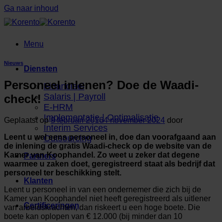
Ga naar inhoud
Menu
Nieuws
Diensten
Personeel inlenen? Doe de Waadi-
Financieel
Salaris | Payroll
check!
E-HRM
Implementatie | Optimalisatie
Geplaatst op
9 februari 2016
4 november 2024
door
Interim Services
Leent u wel eens personeel in, doe dan voorafgaand aan
Outsourcing
de inlening de gratis Waadi-check op de website van de
Kamer van Koophandel. Zo weet u zeker dat degene
Partners
waarmee u zaken doet, geregistreerd staat als bedrijf dat
personeel ter beschikking stelt.
Klanten
Leent u personeel in van een ondernemer die zich bij de
Kamer van Koophandel niet heeft geregistreerd als uitlener
Certificeringen
van arbeidskrachten, dan riskeert u een hoge boete. Die
boete kan oplopen van € 12.000 (bij minder dan 10