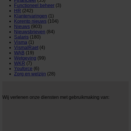
Financieel
(55)
Functioneel beheer
(3)
HR
(242)
Klantervaringen
(1)
Korento nieuws
(104)
Nieuws
(903)
Nieuwsbrieven
(84)
Salaris
(180)
Visma
(1)
Visma|Raet
(4)
WAB
(19)
Wetgeving
(99)
WKR
(7)
Youforce
(6)
Zorg en welzijn
(28)
Wij verlenen onze diensten met gebruikmaking van: