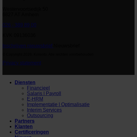
Westervoortsedijk 50
6827 AT Arnhem
026 - 389 89 00
KVK 09136036
Inschrijven nieuwsbrief
Nieuwsbrief
© Copyright 2026. Korento. Alle rechten voorbehouden
Privacy statement
Diensten
Financieel
Salaris | Payroll
E-HRM
Implementatie | Optimalisatie
Interim Services
Outsourcing
Partners
Klanten
Certificeringen