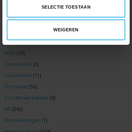
SELECTIE TOESTAAN
WEIGEREN
AFAS
(7)
AVG
(15)
Coronavirus
(3)
Coronavirus
(71)
Financieel
(55)
Functioneel beheer
(3)
HR
(242)
Klantervaringen
(1)
Korento nieuws
(104)