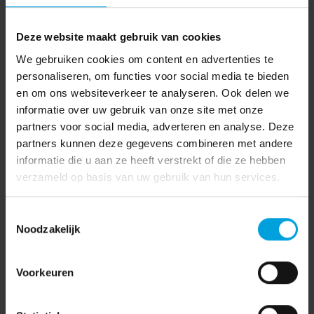
naamloze vennootschap. Bij een eenmanszaak is echter
geen sprake van afgescheiden vermogen. Ten aanzien van
Deze website maakt gebruik van cookies
de andere ondernemingsvormen (buiten de eenmanszaak)
We gebruiken cookies om content en advertenties te
geldt deze regeling wanneer de echtgenoot in
personaliseren, om functies voor social media te bieden
overwegende mate in staat is te bepalen dat de winst van
en om ons websiteverkeer te analyseren. Ook delen we
de onderneming hem of haar toekomt.
informatie over uw gebruik van onze site met onze
partners voor social media, adverteren en analyse. Deze
Tip:
Maak voorafgaand aan het huwelijk duidelijke
partners kunnen deze gegevens combineren met andere
afspraken over deze vergoeding in huwelijkse
informatie die u aan ze heeft verstrekt of die ze hebben
voorwaarden of wijk van de wettelijke regeling af in
verzameld op basis van uw gebruik van hun services.
huwelijkse voorwaarden.
Toestemmingsselectie
Bron:
Boschland
Noodzakelijk
Voorkeuren