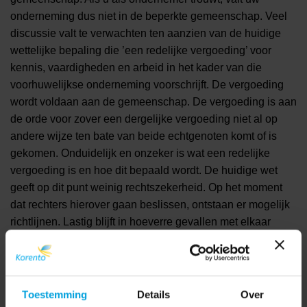
onderneming dus niet in de beperkte gemeenschap. Veel
discussie valt te verwachten ten aanzien van de huidige
wettelijke bepaling die ’een redelijke vergoeding’ voor
kennis, vaardigheden en arbeid in het kader van die
voorhuwelijkse onderneming voorschrijft. De vergoeding
wordt voldaan aan de gemeenschap. De vergoeding is aan
de orde voor zover een dergelijke vergoeding niet al op
andere wijze ten bate van beide echtgenoten komt of is
gekomen. Onduidelijk en onzeker is wat een redelijke
vergoeding is en hoe dit bepaald wordt. De huidige wet
geeft op dit punt weinig rechtszekerheid. Op het moment
dat rechters hierover gaan beslissen, ontstaan er mogelijk
richtlijnen. Lastig blijft in hoeverre gevallen met elkaar
vergelijkbaar zullen zijn.
De regeling betreffende de redelijke vergoeding geldt
zowel voor een eenmanszaak als voor maatschap,
Toestemming
Details
Over
vennootschap onder firma, besloten vennootschap of