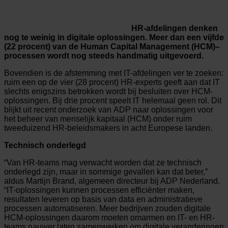
HR-afdelingen denken
nog te weinig in digitale oplossingen. Meer dan een vijfde
(22 procent) van de Human Capital Management (HCM)–
processen wordt nog steeds handmatig uitgevoerd.
Bovendien is de afstemming met IT-afdelingen ver te zoeken:
ruim een op de vier (28 procent) HR-experts geeft aan dat IT
slechts enigszins betrokken wordt bij besluiten over HCM-
oplossingen. Bij drie procent speelt IT helemaal geen rol. Dit
blijkt uit recent onderzoek van ADP naar oplossingen voor
het beheer van menselijk kapitaal (HCM) onder ruim
tweeduizend HR-beleidsmakers in acht Europese landen.
Technisch onderlegd
“Van HR-teams mag verwacht worden dat ze technisch
onderlegd zijn, maar in sommige gevallen kan dat beter,”
aldus Martijn Brand, algemeen directeur bij ADP Nederland.
“IT-oplossingen kunnen processen efficiënter maken,
resultaten leveren op basis van data en administratieve
processen automatiseren. Meer bedrijven zouden digitale
HCM-oplossingen daarom moeten omarmen en IT- en HR-
teams nauwer laten samenwerken om digitale veranderingen