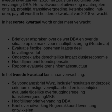
tweede kwartaal van 2018 net zoals de Hoofdlijnenbrief
vervanging DBA. Het wetsvoorstel uitwerking maatregelen
ontslag, proeftijd, transitievergoeding, ketenbepaling, nul-
uren, payroll wordt in het derde kwartaal van 2018 verwacht.
In het
eerste kwartaal
wordt onder meer verwacht:
Brief over afspraken over de wet DBA en over de
situatie op de markt voor maaltijdbezorging (Roadmap)
Evaluatie flexibel opnemen laatste deel
bevallingsverlof
Onderzoek arbeidsrechtelijke impact klusjeseconomie
Hoofdlijnenbrief loondispensatie
Rapport evaluatie grensinformatiestructuur
In het
tweede kwartaal
komt naar verwachting:
5e voortgangsbrief Wwz, inclusief resultaten onderzoek
criterium ernstige verwijtbaarheid en tussentijdse
evaluatie tijdelijke overbruggingsregeling
transitievergoedingMKB
Hoofdlijnenbrief vervanging DBA
Brief over uitwerking Regeerakkoord leven lang
ontwikkelen