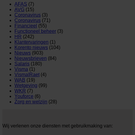
AFAS
(7)
AVG
(15)
Coronavirus
(3)
Coronavirus
(71)
Financieel
(55)
Functioneel beheer
(3)
HR
(242)
Klantervaringen
(1)
Korento nieuws
(104)
Nieuws
(903)
Nieuwsbrieven
(84)
Salaris
(180)
Visma
(1)
Visma|Raet
(4)
WAB
(19)
Wetgeving
(99)
WKR
(7)
Youforce
(6)
Zorg en welzijn
(28)
Wij verlenen onze diensten met gebruikmaking van: