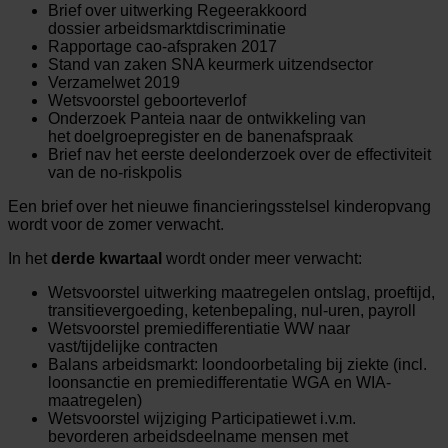
Brief over uitwerking Regeerakkoord
dossier arbeidsmarktdiscriminatie
Rapportage cao-afspraken 2017
Stand van zaken SNA keurmerk uitzendsector
Verzamelwet 2019
Wetsvoorstel geboorteverlof
Onderzoek Panteia naar de ontwikkeling van
het doelgroepregister en de banenafspraak
Brief nav het eerste deelonderzoek over de effectiviteit
van de no-riskpolis
Een brief over het nieuwe financieringsstelsel kinderopvang
wordt voor de zomer verwacht.
In het
derde kwartaal
wordt onder meer verwacht:
Wetsvoorstel uitwerking maatregelen ontslag, proeftijd,
transitievergoeding, ketenbepaling, nul-uren, payroll
Wetsvoorstel premiedifferentiatie WW naar
vast/tijdelijke contracten
Balans arbeidsmarkt: loondoorbetaling bij ziekte (incl.
loonsanctie en premiedifferentatie WGA en WIA-
maatregelen)
Wetsvoorstel wijziging Participatiewet i.v.m.
bevorderen arbeidsdeelname mensen met