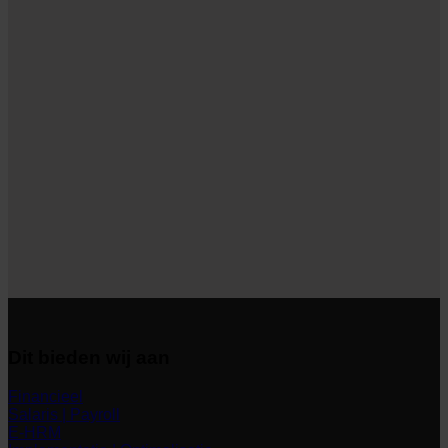
Dit bieden wij aan
Financieel
Salaris | Payroll
E-HRM