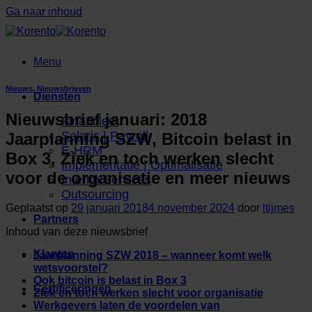
Ga naar inhoud
Menu
Nieuws
,
Nieuwsbrieven
Diensten
Nieuwsbrief januari: 2018
Financieel
Salaris | Payroll
Jaarplanning SZW, Bitcoin belast in
E-HRM
Box 3, Ziek en toch werken slecht
Implementatie | Optimalisatie
voor de organisatie en meer nieuws
Interim Services
Outsourcing
Geplaatst op
29 januari 2018
4 november 2024
door
ltijmes
Partners
Inhoud van deze nieuwsbrief
Klanten
Jaarplanning SZW 2018 – wanneer komt welk
wetsvoorstel?
Ook bitcoin is belast in Box 3
Certificeringen
Ziek en toch werken slecht voor organisatie
Werkgevers laten de voordelen van