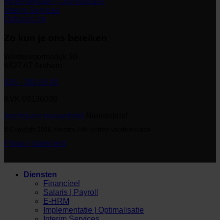
Implementatie | Optimalisatie
Interim Services
Outsourcing
Zo kun je ons bereiken
Westervoortsedijk 50
6827 AT Arnhem
026 - 389 89 00
KVK 09136036
Inschrijven nieuwsbrief
Nieuwsbrief
© Copyright 2026. Korento. Alle rechten voorbehouden
Privacy statement
Diensten
Financieel
Salaris | Payroll
E-HRM
Implementatie | Optimalisatie
Interim Services