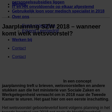
personeelssubsidies liggen
Nieuws
IT en HR onvoldoende op elkaar afgestemd
Gebruikelijk loon voor medisch specialist in 2018
Over ons
Jaarplanning SZW 2018 – wanneer
Even voorstellen
Erkend Leerbedrijf
komt welk wetsvoorstel?
Werken bij
Contact
Contact
In een concept
jaarplanning treft u brieven, wetsvoorstellen en andere
stukken aan die het ministerie van Sociale Zaken en
Werkgelegenheid verwacht om in 2018 naar de Tweede
Kamer te sturen. Het gaat hier om een eerste inschatting.
Het wetsvoorstel geboorteverlof komt volgens planning in het