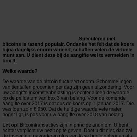
Speculeren met
bitcoins is razend populair. Ondanks het feit dat de koers
bijna dagelijks enorm varieert, schaffen velen de virtuele
munt aan. U dient deze bij de aangifte wel te vermelden in
box 3.
Welke waarde?
De waarde van de bitcoin fluctueert enorm. Schommelingen
van tientallen procenten per dag zijn geen uitzondering. Voor
uw aangifte inkomstenbelasting is echter alleen de waarde
op de peildatum van box 3 van belang. Voor de komende
aangifte over 2017 is dat dus de koers op 1 januari 2017. Die
was toen zo’n € 950. Dat de huidige waarde vele malen
hoger ligt, is pas voor uw aangifte over 2018 van belang.
Let op!
Bitcointransacties zijn in principe anoniem. U bent
echter verplicht uw bezit op te geven. Doet u dit niet, dan zal
de inspecteur navorderen plus een fikse boete opleggen als