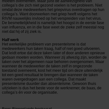
moeten overnemen. Maar juist de áánwezigheid van
collega’s die zich niet gezond voelen is het probleem. Niet
omdat deze medewerkers het griepvirus overdragen op hun
collega’s. Want doorwerken met griep heeft volgens het
RIVM nauwelijks invloed op het verspreiden van het virus.
De besmettelijkheid is namelijk het hoogst in de eerste fase
van influenza, en in die fase weet de zieke zelf meestal nog
niet dat hij of zij ziek is.
Half werk
Het werkelijke probleem van presenteïsme is dat
medewerkers hun taken traag, half of niet goed uitvoeren.
Dat leidt ertoe dat deze taken later of door anderen opnieuw
gedaan moeten worden. Wanneer zij afwezig zijn, worden de
taken over het algemeen naar behoren overgenomen. Maar
wanneer de medewerker de taken zelf in ongezonde
toestand overneemt, kost het meer tijd om deze uiteindelijk
tot een goed resultaat te brengen dan wanneer de taken
waren overgedragen aan een collega. Dat maakt
presenteïsme duurder dan absenteïsme. Gewoon thuis
uitzieken is dus het beste voor de werknemer, de baas, de
collega’s én voor de organisatie.
Bron: Binnenlands bestuur.nl