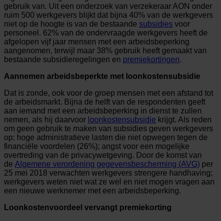
gebruik van. Uit een onderzoek van verzekeraar AON onder
ruim 500 werkgevers blijkt dat bijna 40% van de werkgevers
niet op de hoogte is van de bestaande
subsidies
voor
personeel. 62% van de ondervraagde werkgevers heeft de
afgelopen vijf jaar mensen met een arbeidsbeperking
aangenomen, terwijl maar 38% gebruik heeft gemaakt van
bestaande subsidieregelingen en
premiekortingen
.
Aannemen arbeidsbeperkte met loonkostensubsidie
Dat is zonde, ook voor de groep mensen met een afstand tot
de arbeidsmarkt. Bijna de helft van de respondenten geeft
aan iemand met een arbeidsbeperking in dienst te zullen
nemen, als hij daarvoor
loonkostensubsidie
krijgt. Als reden
om geen gebruik te maken van subsidies geven werkgevers
op: hoge administratieve lasten die niet opwegen tegen de
financiële voordelen (26%); angst voor een mogelijke
overtreding van de privacywetgeving. Door de komst van
de
Algemene verordening gegevensbescherming (AVG)
per
25 mei 2018 verwachten werkgevers strengere handhaving;
werkgevers weten niet wat ze wel en niet mogen vragen aan
een nieuwe werknemer met een arbeidsbeperking.
Loonkostenvoordeel vervangt premiekorting