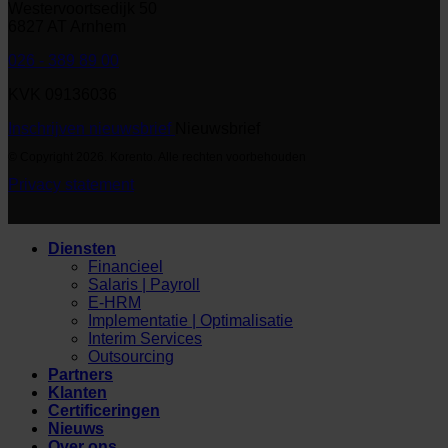
Westervoortsedijk 50
6827 AT Arnhem
026 - 389 89 00
KVK 09136036
Inschrijven nieuwsbrief
Nieuwsbrief
© Copyright 2026. Korento. Alle rechten voorbehouden
Privacy statement
Diensten
Financieel
Salaris | Payroll
E-HRM
Implementatie | Optimalisatie
Interim Services
Outsourcing
Partners
Klanten
Certificeringen
Nieuws
Over ons