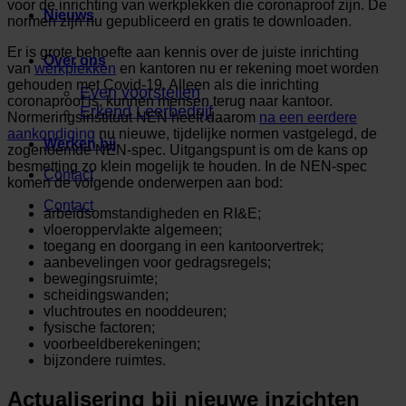
voor de inrichting van werkplekken die coronaproof zijn. De
Nieuws
normen zijn nu gepubliceerd en gratis te downloaden.
Er is grote behoefte aan kennis over de juiste inrichting
Over ons
van
werkplekken
en kantoren nu er rekening moet worden
gehouden met Covid-19. Alleen als die inrichting
Even voorstellen
coronaproof is, kunnen mensen terug naar kantoor.
Erkend Leerbedrijf
Normeringsinstituut NEN heeft daarom
na een eerdere
aankondiging
nu nieuwe, tijdelijke normen vastgelegd, de
Werken bij
zogenoemde NEN-spec. Uitgangspunt is om de kans op
besmetting zo klein mogelijk te houden. In de NEN-spec
Contact
komen de volgende onderwerpen aan bod:
Contact
arbeidsomstandigheden en RI&E;
vloeroppervlakte algemeen;
toegang en doorgang in een kantoorvertrek;
aanbevelingen voor gedragsregels;
bewegingsruimte;
scheidingswanden;
vluchtroutes en nooddeuren;
fysische factoren;
voorbeeldberekeningen;
bijzondere ruimtes.
Actualisering bij nieuwe inzichten