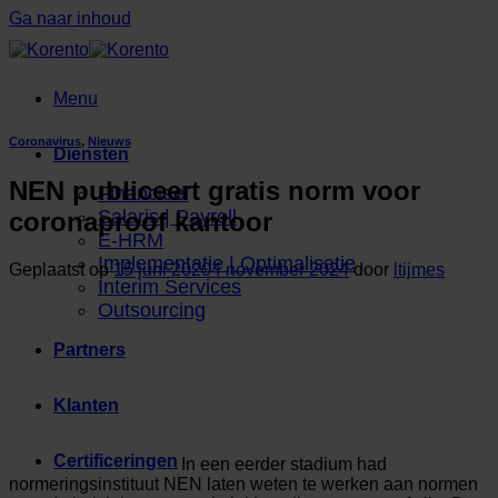
Ga naar inhoud
Menu
Coronavirus
,
Nieuws
Diensten
NEN publiceert gratis norm voor
Financieel
Salaris | Payroll
coronaproof kantoor
E-HRM
Implementatie | Optimalisatie
Geplaatst op
15 juni 2020
4 november 2024
door
ltijmes
Interim Services
Outsourcing
Partners
Klanten
Certificeringen
In een eerder stadium had
normeringsinstituut NEN laten weten te werken aan normen