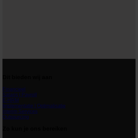
Dit bieden wij aan
Financieel
Salaris | Payroll
E-HRM
Implementatie | Optimalisatie
Interim Services
Outsourcing
Zo kun je ons bereiken