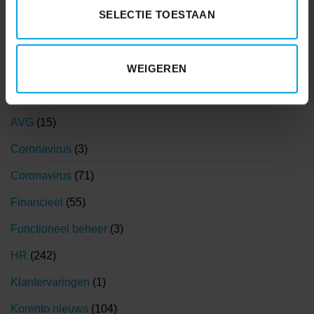
SELECTIE TOESTAAN
WEIGEREN
AFAS
(7)
AVG
(15)
Coronavirus
(3)
Coronavirus
(71)
Financieel
(55)
Functioneel beheer
(3)
HR
(242)
Klantervaringen
(1)
Korento nieuws
(104)