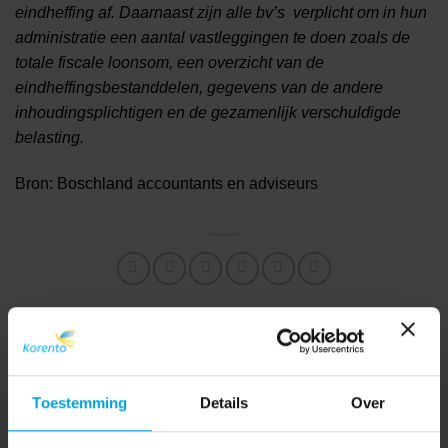
eindheffing af. Daarnaast zijn alle bv’s verplicht om in hun
administratie een aantal vastleggingen te doen zoals de
totale fiscale loonsom, ee
n overzicht van de
eindheffingsbestanddelen, gegevens van de andere
inhoudingsplichtigen en de gezamenlijk verschuldigde
belasting.
Bron: Boschland accountants en adviseurs
Wees niet bang voor boetes
Reken uiterlijk eind februari
en naheffingen bij Wet DBA
de WKR 2016 af
Toestemming
Details
Over