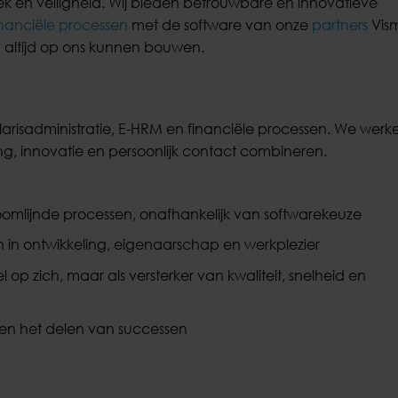
iek en veiligheid. Wij bieden betrouwbare en innovatieve
inanciële processen
met de software van onze
partners
Vis
en altijd op ons kunnen bouwen.
arisadministratie, E-HRM en financiële processen. We werk
ng, innovatie en persoonlijk contact combineren.
troomlijnde processen, onafhankelijk van softwarekeuze
en in ontwikkeling, eigenaarschap en werkplezier
el op zich, maar als versterker van kwaliteit, snelheid en
en het delen van successen