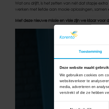
Wat ons drijft, is het zetten van nét dat stapje extr
werken met liefde aan mooie oplossingen, samen e
Met deze nieuwe missie en visie zijn we klaar voor
Toestemming
Deze website maakt gebruik
We gebruiken cookies om cont
websiteverkeer te analyseren
media, adverteren en analys
verstrekt of die ze hebben v
Toestemmingsselectie