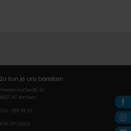
Zo kun je ons bereiken
Westervoortsedijk 50
6827 AT Arnhem
026 - 389 89 00
KVK 09136036