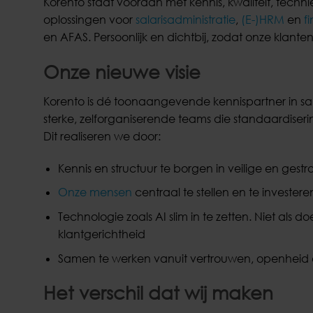
Korento staat vooraan met kennis, kwaliteit, techn
oplossingen voor
salarisadministratie
,
(E-)HRM
en
f
en AFAS. Persoonlijk en dichtbij, zodat onze klant
Onze nieuwe visie
Korento is dé toonaangevende kennispartner in sal
sterke, zelforganiserende teams die standaardiseri
Dit realiseren we door:
Kennis en structuur te borgen in veilige en ges
Onze mensen
centraal te stellen en te invester
Technologie zoals AI slim in te zetten. Niet als do
klantgerichtheid
Samen te werken vanuit vertrouwen, openheid 
Het verschil dat wij maken