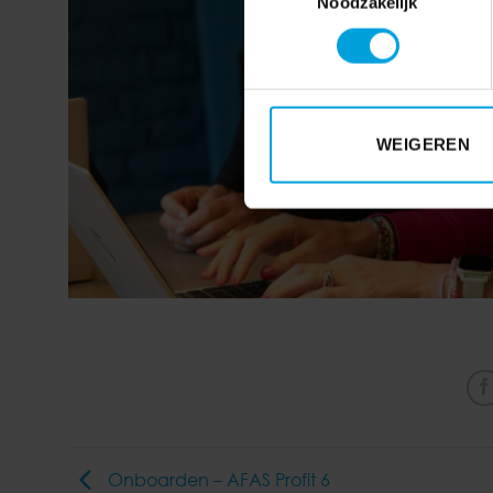
Noodzakelijk
WEIGEREN
Onboarden – AFAS Profit 6