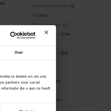
 en
Functioneel beheer
(3)
HR
(242)
Klantervaringen
(1)
Korento nieuws
(104)
Nieuws
(903)
Over
Nieuwsbrieven
(84)
Salaris
(180)
Visma
(1)
 media te bieden en om ons
Visma|Raet
(4)
ze partners voor social
nformatie die u aan ze heeft
WAB
(19)
Wetgeving
(99)
WKR
(7)