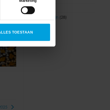
Marketing
Youforce
(6)
Zorg en welzijn
(28)
ALLES TOESTAAN
 2025