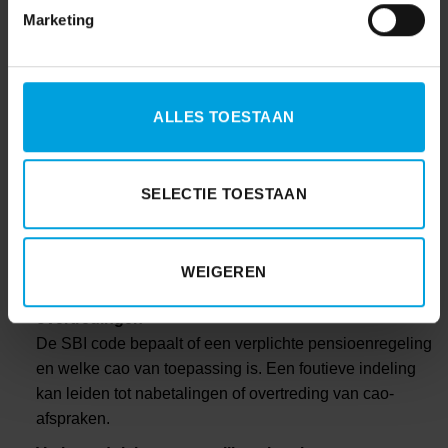
Marketing
Geen vergunning of intrekking ervan
De SBI code bepaalt of een vergunning nodig is en of
deze wordt verleend. Zonder de juiste code kun je geen
vergunning krijgen of onterecht worden aangesproken.
ALLES TOESTAAN
Bedrijfsactiviteiten niet toegestaan op de
vestigingsplaats
Gemeenten koppelen SBI-codes aan
SELECTIE TOESTAAN
omgevingsplannen. Een verkeerde code kan betekenen
dat een bedrijfsactiviteit op een locatie niet is
toegestaan.
WEIGEREN
Verplichte nabetaling pensioenpremies en cao-
overtredingen
De SBI code bepaalt of een verplichte pensioenregeling
en welke cao van toepassing is. Een foutieve indeling
kan leiden tot nabetalingen of overtreding van cao-
afspraken.