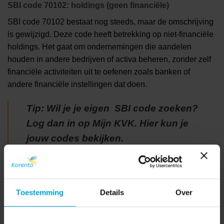
SBI code 70102: holdings (geen financiële)
SBI code 70102 bestaat nog steeds, maar de omschrijving
is gewijzigd. Deze code heeft betrekking op niet-financiële
holdings. Het gaat om ondernemingen die aandelen
houden in andere bedrijven of activa beheren, zonder zelf
financiële activiteiten uit te oefenen zoals banken of
andere financiële instellingen dat doen.
Tip: Wil je je eigen SBI code zoeken?
Log dan in op Mijn KVK. Hier kun je
jouw codes bekijken.
Waarom is een SBI code zo belangrijk?
De SBI code speelt een centrale rol in de beoordeling van
Toestemming
Details
Over
een onderneming door verschillende instanties.
Overheden, de Belastingdienst, banken, verzekeraars en
pensioenfondsen gebruiken de SBI nummers om vast te