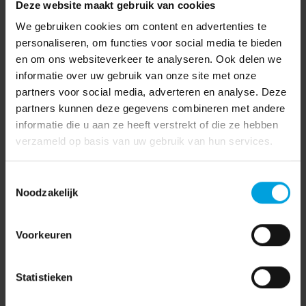
Deze website maakt gebruik van cookies
stellen welke wet- en regelgeving, financiële verplichtingen
We gebruiken cookies om content en advertenties te
en faciliteiten van toepassing zijn.
personaliseren, om functies voor social media te bieden
Wat zijn de gevolgen van een onjuiste SBI
en om ons websiteverkeer te analyseren. Ook delen we
code?
informatie over uw gebruik van onze site met onze
partners voor social media, adverteren en analyse. Deze
Risico op afwijzing van schadeclaims
partners kunnen deze gegevens combineren met andere
Verzekeraars gebruiken de code voor risicobeoordeling
informatie die u aan ze heeft verstrekt of die ze hebben
en premiehoogte. Bij een verkeerde SBI code kan een
verzameld op basis van uw gebruik van hun services.
schadeclaim worden afgewezen.
Lening of subsidie kan worden geweigerd
Toestemmingsselectie
Banken en subsidieverstrekkers beoordelen aanvragen
Noodzakelijk
op basis van de SBI code. Een onjuiste code kan leiden
tot geweigerde leningen of gemiste subsidies.
Voorkeuren
Naheffingen en boetes van de Belastingdienst
De Belastingdienst gebruikt de SBI nummers voor btw-
Statistieken
verplichtingen. Een foutieve code kan resulteren in
naheffingen, eventueel met terugwerkende kracht.